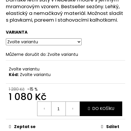
č
mramorovým vzorem. Bestseller sezóny. Lehký,
u
elastický a nemačkavý materiál. Možnost sladit
j
e
s plavkami, pareem i stahovacími kalhotkami.
m
e
VARIANTA
Můžeme doručit do:
Zvolte variantu
Zvolte variantu
Kód:
Zvolte variantu
1 280 Kč
–15 %
1 080 Kč
Měrná
DO KOŠÍKU
cena:
Zeptat se
Sdílet