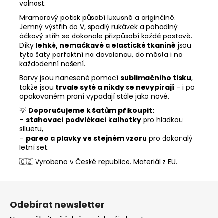
volnost.
Mramorový potisk působí luxusně a originálně.
Jemný výstřih do V, spadlý rukávek a pohodlný
áčkový střih se dokonale přizpůsobí každé postavě.
Díky
lehké, nemačkavé a elastické tkanině
jsou
tyto šaty perfektní na dovolenou, do města i na
každodenní nošení.
Barvy jsou nanesené pomocí
sublimačního tisku
,
takže jsou
trvale syté a nikdy se nevypírají
– i po
opakovaném praní vypadají stále jako nové.
💡
Doporučujeme k šatům přikoupit:
–
stahovací podvlékací kalhotky
pro hladkou
siluetu,
–
pareo a plavky ve stejném vzoru
pro dokonalý
letní set.
🇨🇿 Vyrobeno v České republice. Materiál z EU.
Z
á
Odebírat newsletter
p