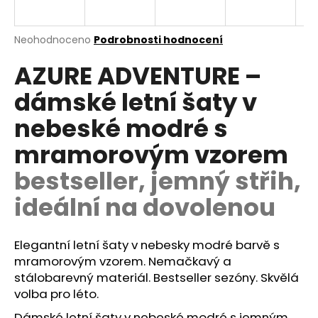
a
j
Průměrné
Neohodnoceno
Podrobnosti hodnocení
í
hodnocení
AZURE ADVENTURE –
produktu
t
je
?
dámské letní šaty v
0,0
z
nebeské modré s
5
hvězdiček.
mramorovým vzorem
HLEDAT
bestseller, jemný střih,
ideální na dovolenou
D
o
Elegantní letní šaty v nebesky modré barvě s
p
mramorovým vzorem. Nemačkavý a
o
stálobarevný materiál. Bestseller sezóny. Skvělá
r
volba pro léto.
u
Dámské letní šaty v nebeské modré s jemným