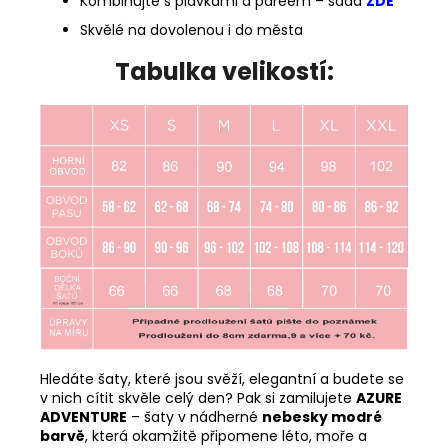
Kombinujte s plavkami a pareem – sada
ZDE
Skvělé na dovolenou i do města
Tabulka velikostí:
Hledáte šaty, které jsou svěží, elegantní a budete se
v nich cítit skvěle celý den? Pak si zamilujete
AZURE
ADVENTURE
– šaty v nádherné
nebesky modré
barvě
, která okamžitě připomene léto, moře a