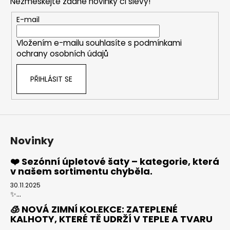
Nezmeškejte žádné novinky či slevy!
a
t
E-mail
í
Vložením e-mailu souhlasíte s
podmínkami
ochrany osobních údajů
PŘIHLÁSIT SE
Novinky
❤️ Sezónní úpletové šaty – kategorie, která
v našem sortimentu chyběla.
30.11.2025
✨...
🧊 NOVÁ ZIMNÍ KOLEKCE: ZATEPLENÉ
KALHOTY, KTERÉ TĚ UDRŽÍ V TEPLE A TVARU