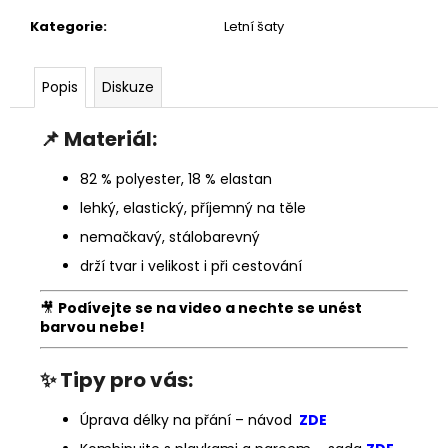
Kategorie
:
Letní šaty
Popis
Diskuze
📌
Materiál:
82 % polyester, 18 % elastan
lehký, elastický, příjemný na těle
nemačkavý, stálobarevný
drží tvar i velikost i při cestování
🎥
Podívejte se na video a nechte se unést
barvou nebe!
✨
Tipy pro vás:
Úprava délky na přání – návod
ZDE