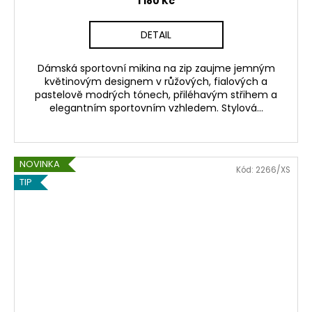
1 180 Kč
DETAIL
Dámská sportovní mikina na zip zaujme jemným
květinovým designem v růžových, fialových a
pastelově modrých tónech, přiléhavým střihem a
elegantním sportovním vzhledem. Stylová...
NOVINKA
Kód:
2266/XS
TIP