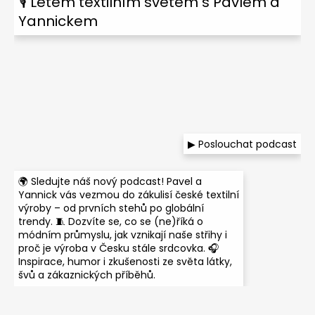
🎙 Letem textilním světem s Pavlem a
Yannickem
▶ Poslouchat podcast
🌍 Sledujte náš nový podcast! Pavel a
Yannick vás vezmou do zákulisí české textilní
výroby – od prvních stehů po globální
trendy. 🧵 Dozvíte se, co se (ne)říká o
módním průmyslu, jak vznikají naše střihy i
proč je výroba v Česku stále srdcovka. 🎧
Inspirace, humor i zkušenosti ze světa látky,
švů a zákaznických příběhů.