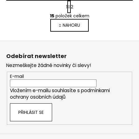
S
1
2
t
O
r
15
položek celkem
v
á
NAHORU
l
n
k
á
o
d
Z
v
a
á
á
c
Odebírat newsletter
n
p
í
í
Nezmeškejte žádné novinky či slevy!
p
a
r
t
E-mail
v
í
k
Vložením e-mailu souhlasíte s
podmínkami
y
ochrany osobních údajů
v
ý
PŘIHLÁSIT SE
p
i
s
u