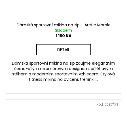
Dámská sportovní mikina na zip – Arctic Marble
Skladem
1 180 Kč
DETAIL
Dámská sportovní mikina na zip zaujme elegantním
černo-bílým mramorovým designem, přiléhavým
střihem a moderním sportovním vzhledem. Stylová
fitness mikina na cvičení, trénink i...
Kód:
2287/XS