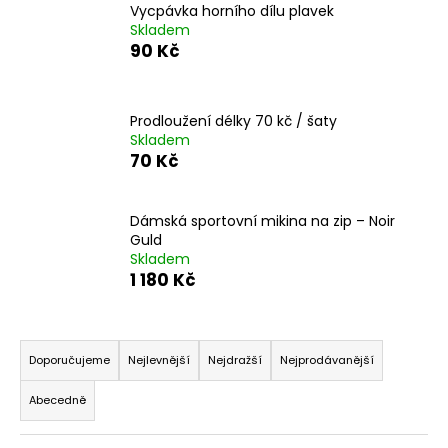
Vycpávka horního dílu plavek
a
Skladem
j
90 Kč
í
t
Prodloužení délky 70 kč / šaty
?
Skladem
70 Kč
Dámská sportovní mikina na zip – Noir
HLEDAT
Guld
Skladem
1 180 Kč
D
Ř
o
a
p
Doporučujeme
Nejlevnější
Nejdražší
Nejprodávanější
o
z
Abecedně
r
e
u
n