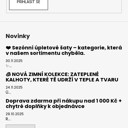
PŘIHLÁSIT SE
y
v
ý
p
i
s
Novinky
u
❤️ Sezónní úpletové šaty – kategorie, která
v našem sortimentu chyběla.
30.11.2025
✨...
🧊 NOVÁ ZIMNÍ KOLEKCE: ZATEPLENÉ
KALHOTY, KTERÉ TĚ UDRŽÍ V TEPLE A TVARU
24.11.2025
Ú...
Doprava zdarma při nákupu nad 1 000 Kč +
chytré doplňky k objednávce
29.10.2025
R...