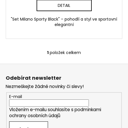
č
DETAIL
u
j
e
"Set Milano Sporty Black" – pohodlí a styl ve sportovní
elegantní
m
e
1
položek celkem
O
v
Z
l
á
á
Odebírat newsletter
d
p
a
Nezmeškejte žádné novinky či slevy!
a
c
t
E-mail
í
í
p
Vložením e-mailu souhlasíte s
podmínkami
r
ochrany osobních údajů
v
k