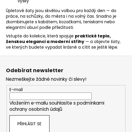
výšky
Úpletové šaty jsou skvělou volbou pro každý den — do
práce, na schůzky, do města i na volný čas. Snadno je
zkombinujete s kabátem, kozačkami, teniskami nebo
elegantní obuví podle příležitosti.
Vstupte do kolekce, která spojuje
praktické teplo,
ženskou eleganci a moderní střihy
— a objevte šaty,
ve kterých budete vypadat krásně a cítit se ještě lépe.
Z
á
Odebírat newsletter
p
Nezmeškejte žádné novinky či slevy!
a
t
E-mail
í
Vložením e-mailu souhlasíte s
podmínkami
ochrany osobních údajů
PŘIHLÁSIT SE