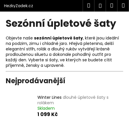
K
Přejít
Hledat
Náku
M
Přihlášen
HezkyZadek.cz
na
o
obsah
Zpět
Zpět
košík
š
Sezónní úpletové šaty
í
C
k
o
Objevte naše
sezónní úpletové šaty
, které jsou ideální
na podzim, zimu i chladné jaro. Hřejivá pletenina, delší
p
elegantní střih, rolák a dlouhý rukáv vytvářejí krásně
o
prodlouženou siluetu a dokonale pohodlný outfit pro
t
každý den. Vyberte si šaty, ve kterých se budete cítit
příjemně, žensky a upraveně.
ř
e
Nejprodávanější
b
u
j
Winter Lines
dlouhé úpletové šaty s
rolákem
e
Skladem
t
1 099 Kč
e
n