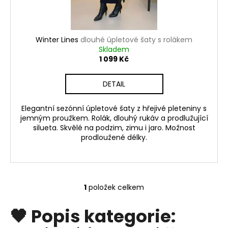
č
k
u
j
t
e
ů
Winter Lines
dlouhé úpletové šaty s rolákem
m
Skladem
e
1 099 Kč
DETAIL
Elegantní sezónní úpletové šaty z hřejivé pleteniny s
jemným proužkem. Rolák, dlouhý rukáv a prodlužující
silueta. Skvělé na podzim, zimu i jaro. Možnost
prodloužené délky.
1
položek celkem
O
v
🖤
Popis kategorie:
l
á