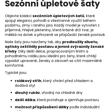
Sezónní úpletové šaty
d
a
c
Objevte kolekci
sezónních úpletových šatů
, které
í
spojují eleganci, pohodlí a všestranné využití během
p
podzimu, zimy i raného jara. Každý model je vytvořen z
příjemné, hřejivé pleteniny, která krásně drží tvar, je
r
měkká na dotek a přirozeně se přizpůsobí ženské postavě.
v
k
Naše šaty jsou navrženy tak, aby
prodloužily siluetu,
opticky zeštíhlily postavu a jemně zvýraznily ženské
y
křivky
. Díky delší délce, propracovaným liniím a
v
pohodlnému roláku jsou ideální pro ženy, které chtějí
ý
vypadat upraveně, žensky a zároveň se cítit maximálně
p
komfortně.
i
Typické jsou:
s
u
rolákový střih
, který chrání před chladem a
dodává styl
dlouhý rukáv
, vhodný na chladné dny
delší délka
, která protahuje a zjemňuje postavu
možnost přizpůsobení délky
podle individuální