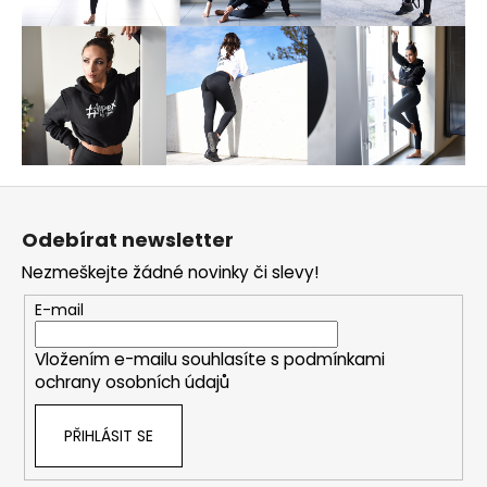
Z
á
Odebírat newsletter
p
Nezmeškejte žádné novinky či slevy!
a
t
E-mail
í
Vložením e-mailu souhlasíte s
podmínkami
ochrany osobních údajů
PŘIHLÁSIT SE