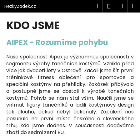
K
Přejít
Hledat
Náku
M
Přihlášen
HezkyZadek.cz
na
o
obsah
Zpět
Zpět
košík
š
KDO JSME
í
C
k
AIPEX - Rozumíme pohybu
o
p
Naše společnost Aipex je významnou společností v
o
segmentu výroby tanečních kostýmů. Vznikla před
t
více jak dvaceti lety v Ostravě. Začali jsme šít první
ř
tréninkové fitness oblečení pro sportovce a
e
speciální kostýmy na přehlídky. Zakázek přibývalo
b
a postupně jsme se dostali k výrobě tanečních
u
kostýmů. Pohyb se nám stal vším. Naučili jsme se
vnímat figury tanečníků a ladili kostýmový design
j
tak dlouho, dokud nebyl dokonalý. Zapálení nás
e
posunulo na první místo českého a slovenského
t
trhu, kde jsme dodnes. V současnosti dodáváme
e
zboží do sedmi zemí EU.
n