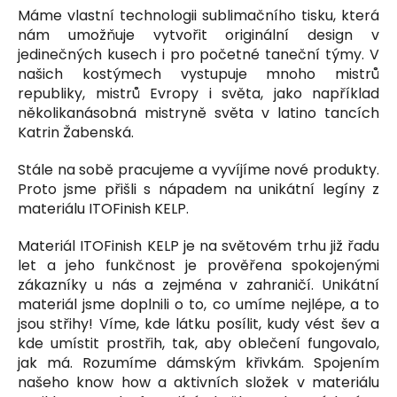
Máme vlastní technologii sublimačního tisku, která
a
nám umožňuje vytvořit originální design v
j
jedinečných kusech i pro početné taneční týmy. V
í
našich kostýmech vystupuje mnoho mistrů
t
republiky, mistrů Evropy i světa, jako například
?
několikanásobná mistryně světa v latino tancích
Katrin Žabenská.
Stále na sobě pracujeme a vyvíjíme nové produkty.
Proto jsme přišli s nápadem na unikátní legíny z
HLEDAT
materiálu ITOFinish KELP.
Materiál ITOFinish KELP je na světovém trhu již řadu
let a jeho funkčnost je prověřena spokojenými
D
zákazníky u nás a zejména v zahraničí. Unikátní
o
materiál jsme doplnili o to, co umíme nejlépe, a to
p
jsou střihy! Víme, kde látku posílit, kudy vést šev a
o
kde umístit prostřih, tak, aby oblečení fungovalo,
r
jak má. Rozumíme dámským křivkám. Spojením
u
našeho know how a aktivních složek v materiálu