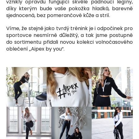
č
vznikly opravdu fungující skvěle padnoucí legíny,
u
díky kterým bude vaše pokožka hladká, barevně
j
sjednocená, bez pomerančové kůže a strií.
e
m
Víme, že stejně jako tvrdý trénink je i odpočinek pro
e
sportovce nesmírně důležitý, a tak jsme postupně
do sortimentu přidali novou kolekci volnočasového
oblečení „Aipex by you“.