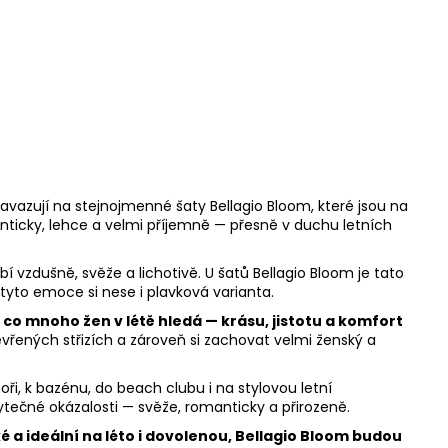
avazují na stejnojmenné šaty Bellagio Bloom, které jsou na
ticky, lehce a velmi příjemně — přesně v duchu letních
í vzdušně, svěže a lichotivě. U šatů Bellagio Bloom je tato
 tyto emoce si nese i plavková varianta.
o mnoho žen v létě hledá — krásu, jistotu a komfort
otevřených střizích a zároveň si zachovat velmi ženský a
ři, k bazénu, do beach clubu i na stylovou letní
ytečné okázalosti — svěže, romanticky a přirozeně.
a ideální na léto i dovolenou, Bellagio Bloom budou