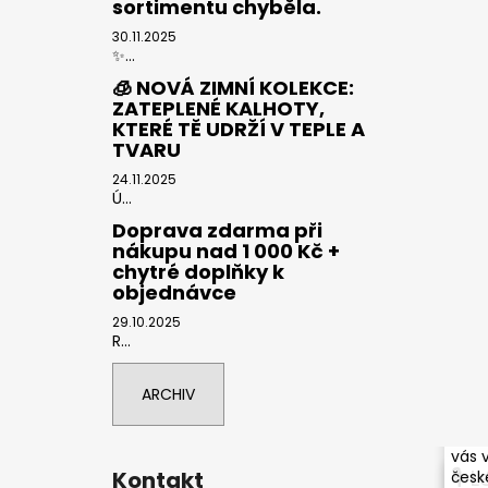
sortimentu chyběla.
30.11.2025
✨...
🧊 NOVÁ ZIMNÍ KOLEKCE:
ZATEPLENÉ KALHOTY,
KTERÉ TĚ UDRŽÍ V TEPLE A
TVARU
24.11.2025
Ú...
Doprava zdarma při
nákupu nad 1 000 Kč +
chytré doplňky k
objednávce
29.10.2025
R...
ARCHIV
🌍 S
podc
vás 
🎙 
Kontakt
české