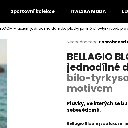
Sportovní kolekce
ITALSKÁ MÓDA
LE
 BLOOM – luxusní jednodílné dámské plavky
jemné bílo-tyrkysové pla
Co potřebujete najít?
Průměrné
Neohodnoceno
Podrobnosti
hodnocení
BELLAGIO BL
produktu
HLEDAT
je
jednodílné
0,0
z
bílo-tyrkys
5
Doporučujeme
hvězdiček.
motivem
Plavky, ve kterých se bu
sebevědomě.
Bellagio Bloom jsou luxusní