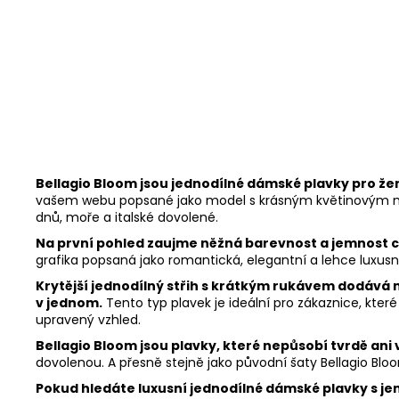
Bellagio Bloom jsou jednodílné dámské plavky pro ženy,
vašem webu popsané jako model s krásným květinovým moti
dnů, moře a italské dovolené.
Na první pohled zaujme něžná barevnost a jemnost c
grafika popsaná jako romantická, elegantní a lehce luxusní
Krytější jednodílný střih s krátkým rukávem dodává 
v jednom.
Tento typ plavek je ideální pro zákaznice, které
upravený vzhled.
Bellagio Bloom jsou plavky, které nepůsobí tvrdě ani
dovolenou. A přesně stejně jako původní šaty Bellagio Bloo
Pokud hledáte luxusní jednodílné dámské plavky s je