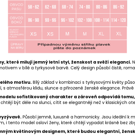
 které milují jemný letní styl, ženskost a svěží eleganci.
N
vem v bílé a tyrkysové barvě. Celý design působí čistě, roman
elého motivu.
Bílý základ v kombinaci s tyrkysovými květy působ
, s atmosférou klidu, slunce a přirozené ženské elegance. Právě
modelu sofistikovaný charakter a zároveň odpovídá tomu, c
 chtějí být déle na slunci, cítit se elegantněji než v klasických 
 vyzývavě.
Působí jemně, luxusně a harmonicky. Jsou ideální k mo
m, i tento model osloví ženy, které chtějí vypadat krásně bez zb
mným květinovým designem, které budou elegantní, ženské 