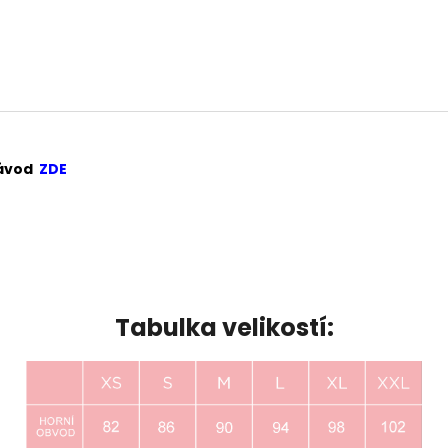
návod
ZDE
Tabulka velikostí: