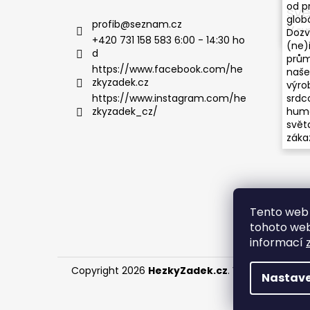
od p
svě
globá
profib
@
seznam.cz
Ya
Dozv
+420 731 158 583 6:00 - 14:30 ho
(ne)
d
průmy
https://www.facebook.com/he
naše 
zkyzadek.cz
výro
srdco
https://www.instagram.com/he
humo
zkyzadek_cz/
světa
záka
Tento web 
tohoto webu
informací
Copyright 2026
HezkyZadek.cz
. Všechna práva 
Nastave