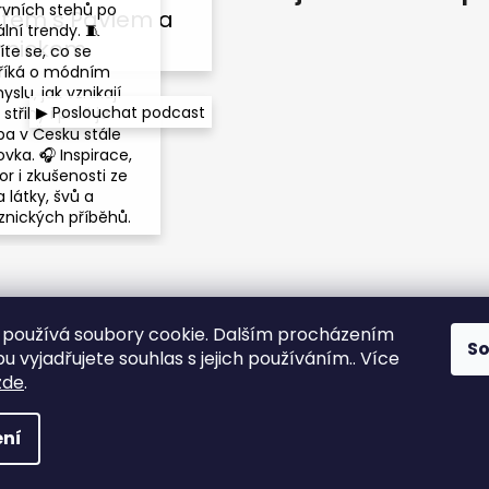
rvních stehů po
tem s Pavlem a
lní trendy. 🧵
nnickem
íte se, co se
říká o módním
slu, jak vznikají
▶ Poslouchat podcast
střihy i proč je
ba v Česku stále
vka. 🎧 Inspirace,
r i zkušenosti ze
 látky, švů a
znických příběhů.
používá soubory cookie. Dalším procházením
S
 vyjadřujete souhlas s jejich používáním.. Více
Instagram
zde
.
vyhrazena.
ní