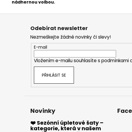
nádhernou volbou.
Z
á
Odebírat newsletter
p
Nezmeškejte žádné novinky či slevy!
a
t
E-mail
í
Vložením e-mailu souhlasíte s
podmínkami o
PŘIHLÁSIT SE
Novinky
Fac
❤️ Sezónní úpletové šaty –
kategorie, která v našem