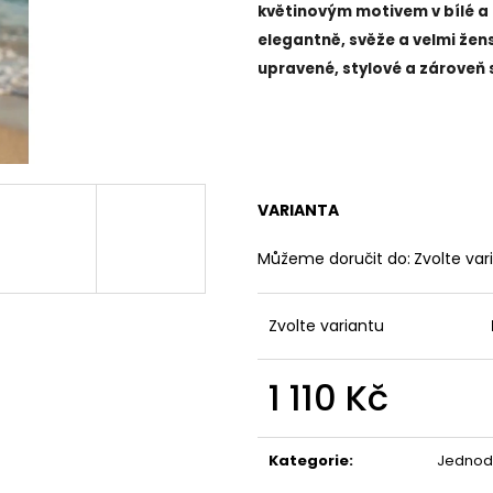
květinovým motivem v bílé a 
elegantně, svěže a velmi
žens
upravené, stylové a zároveň s
VARIANTA
Můžeme doručit do:
Zvolte var
Zvolte variantu
1 110 Kč
Měrná
cena:
Kategorie
:
Jednodí