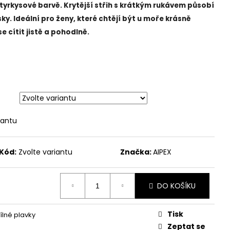
tyrkysové barvě. Krytější střih s krátkým rukávem působí
ky.
Ideální pro ženy, které chtějí být u moře krásně
e cítit jistě a pohodlně.
iantu
Kód:
Zvolte variantu
Značka:
AIPEX
DO KOŠÍKU
Tisk
lné plavky
Zeptat se