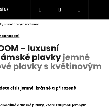
Hledat
Přihlášení
Nákupní
GÍNY
KALHOTY
Sukně s kraťasy
Chy
vky s květinovým motivem
košík
 hodnocení
OOM – luxusní
 dámské plavky
jemné
ové plavky s květinovým
dete cítit jemně, krásně a přirozeně
 jednodílné dámské plavky, které zaujmou jemným