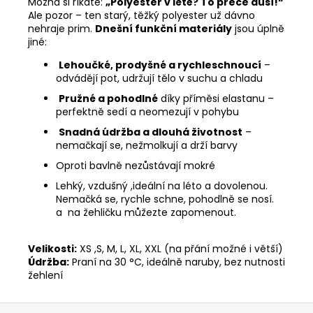
Možná si říkáte:
„Polyester v létě? To přece dusí!“
Ale pozor – ten starý, těžký polyester už dávno
nehraje prim.
Dnešní funkční materiály
jsou úplně
jiné:
Lehoučké, prodyšné a rychleschnoucí
–
odvádějí pot, udržují tělo v suchu a chladu
Pružné a pohodlné
díky příměsi elastanu –
perfektně sedí a neomezují v pohybu
Snadná údržba a dlouhá životnost
–
nemačkají se, nežmolkují a drží barvy
Oproti bavlně nezůstávají mokré
Lehký, vzdušný ,ideální na léto a dovolenou.
Nemačká se, rychle schne, pohodlně se nosí.
a na žehličku můžezte zapomenout.
Velikosti:
XS ,S, M, L, XL, XXL (na přání možné i větší)
Údržba:
Praní na 30 °C, ideálně naruby, bez nutnosti
žehlení
Z