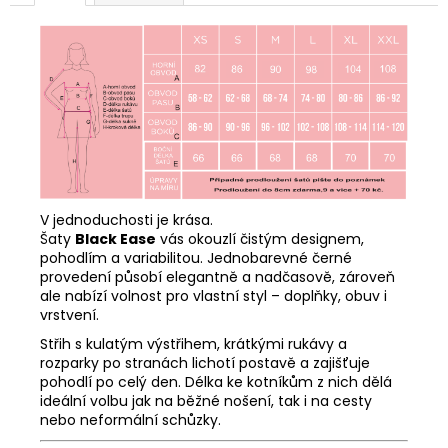
V jednoduchosti je krása.
Šaty
Black Ease
vás okouzlí čistým designem,
pohodlím a variabilitou. Jednobarevné černé
provedení působí elegantně a nadčasově, zároveň
ale nabízí volnost pro vlastní styl – doplňky, obuv i
vrstvení.
Střih s kulatým výstřihem, krátkými rukávy a
rozparky po stranách lichotí postavě a zajišťuje
pohodlí po celý den. Délka ke kotníkům z nich dělá
ideální volbu jak na běžné nošení, tak i na cesty
nebo neformální schůzky.