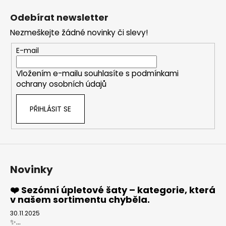
á
Odebírat newsletter
p
Nezmeškejte žádné novinky či slevy!
a
t
E-mail
í
Vložením e-mailu souhlasíte s
podmínkami
ochrany osobních údajů
PŘIHLÁSIT SE
Novinky
❤️ Sezónní úpletové šaty – kategorie, která
v našem sortimentu chyběla.
30.11.2025
✨...