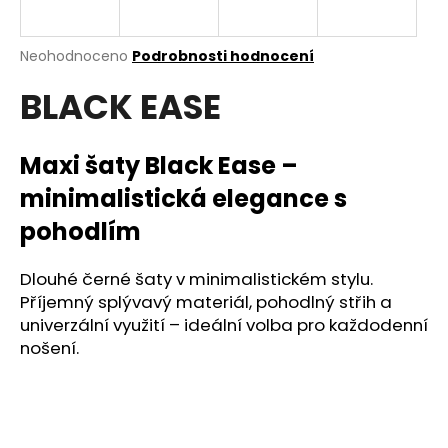
a
j
Průměrné
Neohodnoceno
Podrobnosti hodnocení
í
hodnocení
BLACK EASE
produktu
t
je
?
0,0
z
Maxi šaty Black Ease –
5
hvězdiček.
minimalistická elegance s
pohodlím
HLEDAT
Dlouhé černé šaty v minimalistickém stylu.
Příjemný splývavý materiál, pohodlný střih a
D
univerzální využití – ideální volba pro každodenní
o
nošení.
p
o
r
u