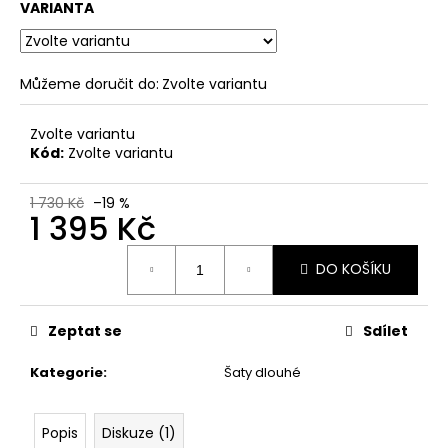
č
VARIANTA
u
j
e
Můžeme doručit do:
Zvolte variantu
m
e
Zvolte variantu
Kód:
Zvolte variantu
1 730 Kč
–19 %
1 395 Kč
Měrná
DO KOŠÍKU
cena:
Zeptat se
Sdílet
Kategorie
:
Šaty dlouhé
Popis
Diskuze (1)