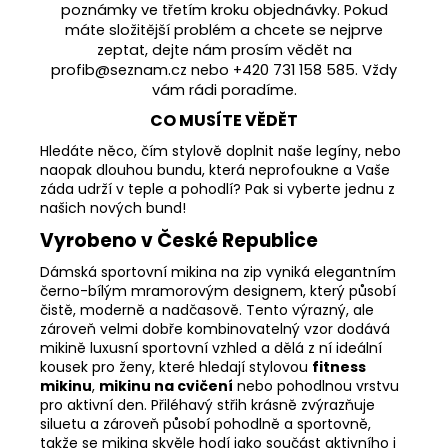
poznámky ve třetím kroku objednávky. Pokud
máte složitější problém a chcete se nejprve
zeptat, dejte nám prosím vědět na
profib@seznam.cz nebo +420 731 158 585. Vždy
vám rádi poradíme.
CO MUSÍTE VĚDĚT
Hledáte něco, čím stylově doplnit naše legíny, nebo
naopak dlouhou bundu, která neprofoukne a Vaše
záda udrží v teple a pohodlí? Pak si vyberte jednu z
našich nových bund!
Vyrobeno v České Republice
Dámská sportovní mikina na zip vyniká elegantním
černo-bílým mramorovým designem, který působí
čistě, moderně a nadčasově. Tento výrazný, ale
zároveň velmi dobře kombinovatelný vzor dodává
mikině luxusní sportovní vzhled a dělá z ní ideální
kousek pro ženy, které hledají stylovou
fitness
mikinu
,
mikinu na cvičení
nebo pohodlnou vrstvu
pro aktivní den. Přiléhavý střih krásně zvýrazňuje
siluetu a zároveň působí pohodlně a sportovně,
takže se mikina skvěle hodí jako součást aktivního i