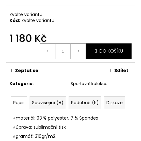
č
u
j
Zvolte variantu
Kód:
Zvolte variantu
e
m
1 180 Kč
e
Měrná
DO KOŠÍKU
cena:
Zeptat se
Sdílet
Kategorie
:
Sportovní kolekce
Popis
Související (8)
Podobné (5)
Diskuze
⭐materiál: 93 % polyester, 7 % Spandex
⭐úprava: sublimační tisk
⭐gramáž: 310gr/m2