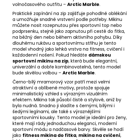
volnočasového outfitu –
Arctic Marble
.
Praktické zapínání na zip zajišťuje pohodlné oblékání
a umožňuje snadné vrstvení podle potřeby. Mikinu
můžete nosit rozepnutou přes sportovní top nebo
podprsenku, stejně jako zapnutou při cestě do fitka,
na běžný den nebo během aktivního pohybu. Díky
dlouhému rukávu a sportovnímu střihu je tento
model vhodný jako lehká vrstva na fitness, cvičení i
každodenní nošení. Pokud hledáte
dámskou
sportovní mikinu na zip
, která bude elegantní,
univerzální a dobře kombinovatelná, tento model
bude skvělou volbou –
Arctic Marble
.
Černo-bílý mramorový vzor patří mezi velmi
atraktivní a oblíbené motivy, protože spojuje
minimalistický vzhled s výrazným vizuálním
efektem. Mikina tak působí čistě a stylově, aniž by
byla nudná. Snadno ji sladíte s černými, bílými i
šedými legínami, ale také s výraznějšími
sportovními kousky. Tento model je ideální pro ženy,
které mají rády jednoduchou eleganci, moderní
sportovní módu a nadčasové barvy. Skvěle se hodí
jako
fitness mikina do fitka
,
mikina na cvičení
,