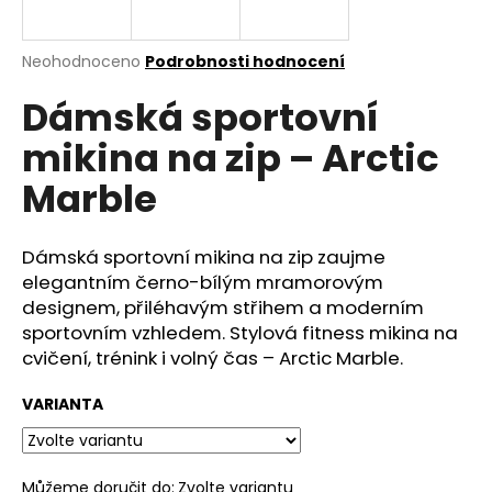
a
j
Průměrné
Neohodnoceno
Podrobnosti hodnocení
í
hodnocení
Dámská sportovní
produktu
t
je
?
mikina na zip – Arctic
0,0
z
Marble
5
hvězdiček.
Dámská sportovní mikina na zip zaujme
HLEDAT
elegantním černo-bílým mramorovým
designem, přiléhavým střihem a moderním
sportovním vzhledem. Stylová fitness mikina na
D
cvičení, trénink i volný čas – Arctic Marble.
o
p
VARIANTA
o
r
u
Můžeme doručit do:
Zvolte variantu