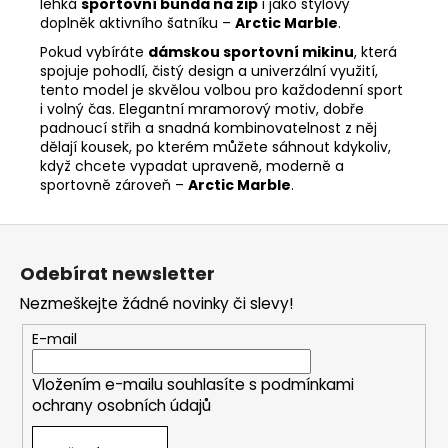
lehká
sportovní bunda na zip
i jako stylový
doplněk aktivního šatníku –
Arctic Marble
.
Pokud vybíráte
dámskou sportovní mikinu
, která
spojuje pohodlí, čistý design a univerzální využití,
tento model je skvělou volbou pro každodenní sport
i volný čas. Elegantní mramorový motiv, dobře
padnoucí střih a snadná kombinovatelnost z něj
dělají kousek, po kterém můžete sáhnout kdykoliv,
když chcete vypadat upraveně, moderně a
sportovně zároveň –
Arctic Marble
.
Z
á
Odebírat newsletter
p
Nezmeškejte žádné novinky či slevy!
a
t
E-mail
í
Vložením e-mailu souhlasíte s
podmínkami
ochrany osobních údajů