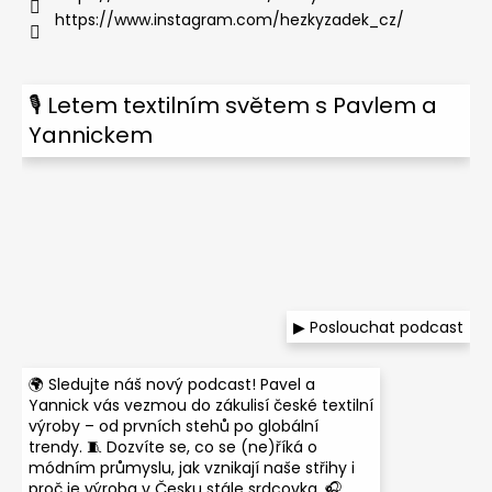
https://www.instagram.com/hezkyzadek_cz/
🎙 Letem textilním světem s Pavlem a
Yannickem
▶ Poslouchat podcast
🌍 Sledujte náš nový podcast! Pavel a
Yannick vás vezmou do zákulisí české textilní
výroby – od prvních stehů po globální
trendy. 🧵 Dozvíte se, co se (ne)říká o
módním průmyslu, jak vznikají naše střihy i
proč je výroba v Česku stále srdcovka. 🎧