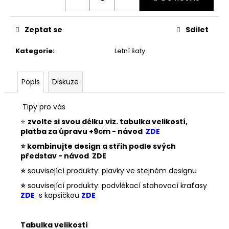
Zeptat se
Sdílet
Kategorie
:
Letní šaty
Popis
Diskuze
Tipy pro vás
⭐
zvolte si svou délku
viz. tabulka velikostí,
platba za úpravu +9cm - návod
ZDE
⭐
kombinujte design a střih podle svých
představ - návod
ZDE
⭐
související produkty
: plavky ve stejném designu
⭐
související produkty
: podvlékací stahovací kraťasy
ZDE
s kapsičkou
ZDE
Tabulka velikostí