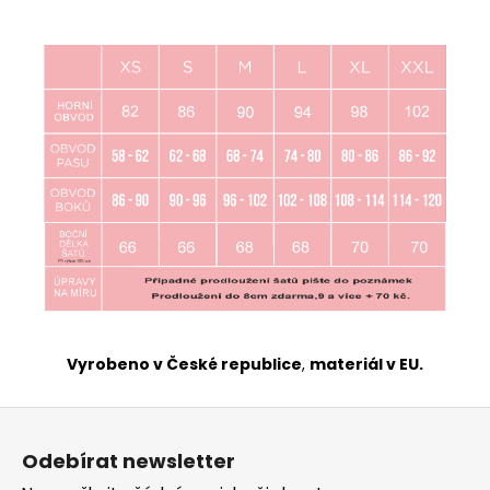
Vyrobeno v České republice
,
materiál v EU.
Z
á
Odebírat newsletter
p