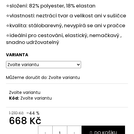
č
⭐složení: 82% polyester, 18% elastan
u
j
⭐vlastnosti: neztrácí tvar a velikost ani v sušičce
e
⭐kvalita: stálobarevný, nevypírá se ani v pračce
m
e
⭐ideální pro cestování, elastický, nemačkavý ,
snadno udržovatelný
VARIANTA
Můžeme doručit do:
Zvolte variantu
Zvolte variantu
Kód:
Zvolte variantu
1 210 Kč
–44 %
668 Kč
Měrná
DO KOŠÍKU
cena: