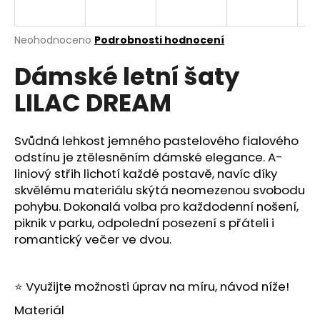
a
j
Průměrné
Neohodnoceno
Podrobnosti hodnocení
í
hodnocení
Dámské letní šaty
produktu
t
je
?
LILAC DREAM
0,0
z
5
hvězdiček.
Svůdná lehkost jemného pastelového fialového
odstínu je ztělesněním dámské elegance. A-
HLEDAT
liniový střih lichotí každé postavě, navíc díky
skvělému materiálu skýtá neomezenou svobodu
pohybu. Dokonalá volba pro každodenní nošení,
piknik v parku, odpolední posezení s přáteli i
D
romantický večer ve dvou.
o
p
o
⭐
Využijte možnosti úprav na míru, návod níže!
r
u
Materiál