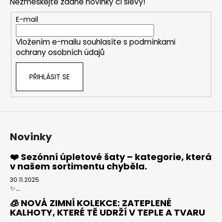
Nezmeškejte žádné novinky či slevy!
a
t
E-mail
í
Vložením e-mailu souhlasíte s
podmínkami
ochrany osobních údajů
PŘIHLÁSIT SE
Novinky
❤️ Sezónní úpletové šaty – kategorie, která
v našem sortimentu chyběla.
30.11.2025
✨...
🧊 NOVÁ ZIMNÍ KOLEKCE: ZATEPLENÉ
KALHOTY, KTERÉ TĚ UDRŽÍ V TEPLE A TVARU