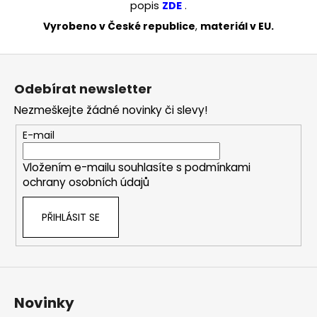
popis
ZDE
.
Vyrobeno v České republice
,
materiál v EU.
Z
á
Odebírat newsletter
p
Nezmeškejte žádné novinky či slevy!
a
t
E-mail
í
Vložením e-mailu souhlasíte s
podmínkami
ochrany osobních údajů
PŘIHLÁSIT SE
Novinky