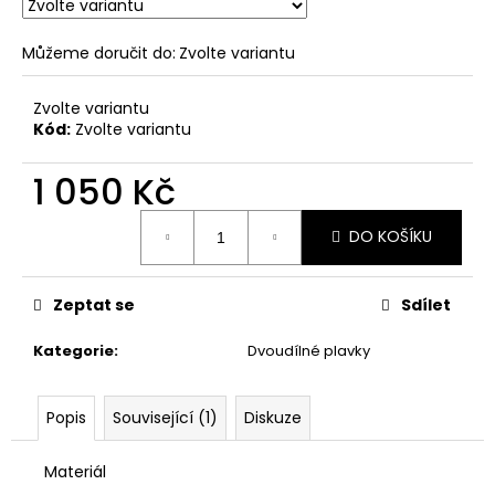
č
u
j
Můžeme doručit do:
Zvolte variantu
e
m
Zvolte variantu
e
Kód:
Zvolte variantu
1 050 Kč
Měrná
DO KOŠÍKU
cena:
Zeptat se
Sdílet
Kategorie
:
Dvoudílné plavky
Popis
Související (1)
Diskuze
Materiál