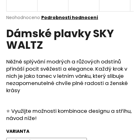
a
j
Průměrné
Neohodnoceno
Podrobnosti hodnocení
í
hodnocení
Dámské plavky SKY
produktu
t
je
?
WALTZ
0,0
z
5
hvězdiček.
Něžné splývání modrých a růžových odstínů
přináší pocit svěžesti a elegance. Každý krok v
HLEDAT
nich je jako tanec v letním vánku, který slibuje
nezapomenutelné chvíle plné radosti a ženské
krásy
D
o
⭐
Využijte možnosti kombinace designu a střihu,
p
návod níže!
o
r
VARIANTA
u