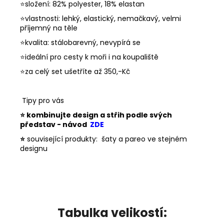
⭐složení: 82% polyester, 18% elastan
⭐vlastnosti: lehký, elastický, nemačkavý, velmi
příjemný na těle
⭐kvalita: stálobarevný, nevypírá se
⭐ideální pro cesty k moři i na koupaliště
⭐za celý set ušetříte až 350,-Kč
Tipy pro vás
⭐
kombinujte design a střih podle svých
představ - návod
ZDE
⭐
související produkty
: šaty a pareo ve stejném
designu
Tabulka velikostí: