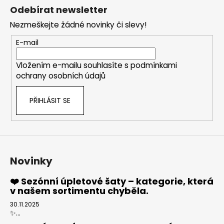
á
Odebírat newsletter
p
Nezmeškejte žádné novinky či slevy!
a
t
E-mail
í
Vložením e-mailu souhlasíte s
podmínkami
ochrany osobních údajů
PŘIHLÁSIT SE
Novinky
❤️ Sezónní úpletové šaty – kategorie, která
v našem sortimentu chyběla.
30.11.2025
✨...