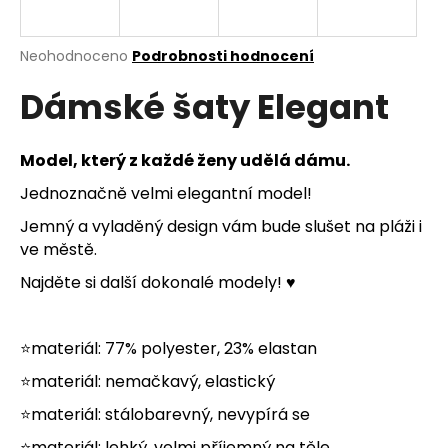
a
j
Průměrné
Neohodnoceno
Podrobnosti hodnocení
í
hodnocení
Dámské šaty Elegant
produktu
t
je
?
0,0
z
Model, který z každé ženy udělá dámu.
5
hvězdiček.
Jednoznačně velmi elegantní model!
Jemný a vyladěný design vám bude slušet na pláži i
HLEDAT
ve městě.
Najděte si další dokonalé modely! ♥
D
o
⭐materiál: 77% polyester, 23% elastan
p
⭐materiál: nemačkavý, elastický
o
r
⭐materiál: stálobarevný, nevypírá se
u
⭐materiál: lehký, velmi příjemný na těle