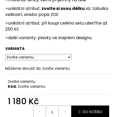
č
u
⭐unikátní atribut:
zvolte si svou délku
viz. tabulka
j
velikostí, anebo popis
ZDE
e
⭐unikátní atribut: při koupi celého setu ušetříte až
m
e
250 Kč
⭐další varianty:
plavky
ve stejném designu
VARIANTA
Můžeme doručit do:
Zvolte variantu
Zvolte variantu
Kód:
Zvolte variantu
1 180 Kč
Měrná
DO KOŠÍKU
cena: