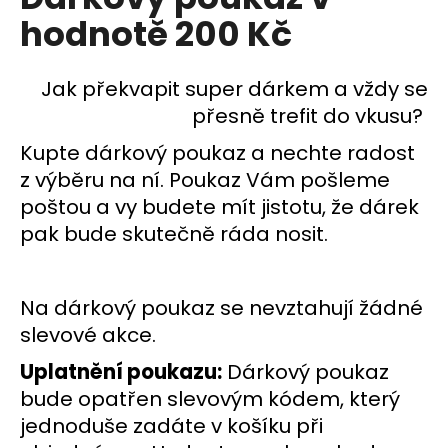
je
a
hodnotě 200 Kč
0,0
z
j
5
í
hvězdiček.
Jak překvapit super dárkem a vždy se
t
přesně trefit do vkusu?
?
Kupte
dárkový
poukaz
a nechte radost
z výběru na ní.
Poukaz
Vám pošleme
poštou a vy budete mít jistotu, že dárek
pak bude skutečně ráda nosit.
HLEDAT
Na dárkový poukaz se nevztahují žádné
D
slevové akce.
o
p
Uplatnění
poukazu
:
Dárkový
poukaz
o
bude opatřen slevovým kódem, který
r
jednoduše zadáte v košíku při
u