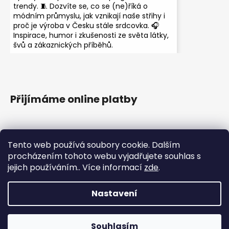
trendy. 🧵 Dozvíte se, co se (ne)říká o
módním průmyslu, jak vznikají naše střihy i
proč je výroba v Česku stále srdcovka. 🎧
Inspirace, humor i zkušenosti ze světa látky,
švů a zákaznických příběhů.
Přijímáme online platby
Tento web používá soubory cookie. Dalším
procházením tohoto webu vyjadřujete souhlas s
jejich používáním.. Více informací
zde
.
Instagram
Nastavení
Vytvořil Shoptet
Copyright 2026
HezkyZadek.cz
. Všechna práva
Souhlasím
vyhrazena.