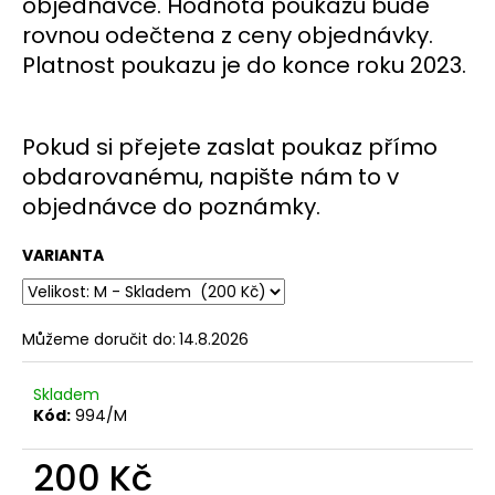
č
objednávce. Hodnota
poukazu
bude
u
rovnou odečtena z ceny objednávky.
j
Platnost
poukazu
je do konce roku 2023.
e
m
e
Pokud si přejete zaslat
poukaz
přímo
obdarovanému, napište nám to v
objednávce do poznámky.
VARIANTA
Můžeme doručit do:
14.8.2026
Skladem
Kód:
994/M
200 Kč