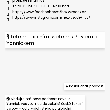
profib
@
seznam.cz
+420 731 158 583 6:00 - 14:30 hod
https://www.facebook.com/hezkyzadek.cz
https://www.instagram.com/hezkyzadek_cz/
🎙 Letem textilním světem s Pavlem a
Yannickem
▶ Poslouchat podcast
🌍 Sledujte náš nový podcast! Pavel a
Yannick vás vezmou do zákulisí české textilní
výroby – od prvních stehů po globální