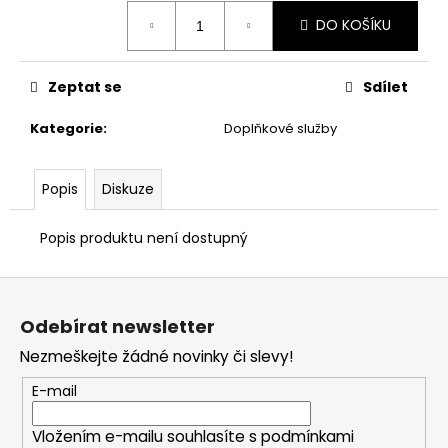
Měrná
DO KOŠÍKU
cena:
Zeptat se
Sdílet
Kategorie
:
Doplňkové služby
Popis
Diskuze
Popis produktu není dostupný
Z
á
Odebírat newsletter
p
Nezmeškejte žádné novinky či slevy!
a
t
E-mail
í
Vložením e-mailu souhlasíte s
podmínkami