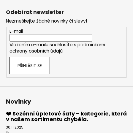
Z
á
Odebírat newsletter
p
Nezmeškejte žádné novinky či slevy!
a
t
E-mail
í
Vložením e-mailu souhlasíte s
podmínkami
ochrany osobních údajů
PŘIHLÁSIT SE
Novinky
❤️ Sezónní úpletové šaty – kategorie, která
v našem sortimentu chyběla.
30.11.2025
✨...