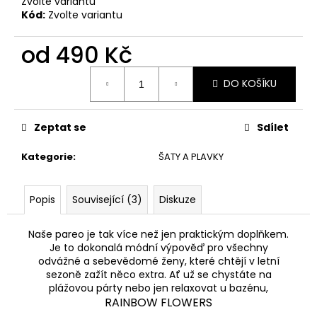
Zvolte variantu
Kód:
Zvolte variantu
od
490 Kč
Měrná
DO KOŠÍKU
cena:
Zeptat se
Sdílet
Kategorie
:
ŠATY A PLAVKY
Popis
Související (3)
Diskuze
Naše pareo je tak více než jen praktickým doplňkem.
Je to dokonalá módní výpověď pro všechny
odvážné a sebevědomé ženy, které chtějí v letní
sezoně zažít něco extra. Ať už se chystáte na
plážovou párty nebo jen relaxovat u bazénu,
RAINBOW FLOWERS