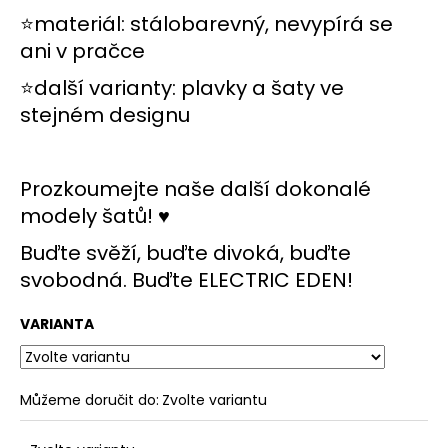
č
⭐materiál: stálobarevný, nevypírá se
u
j
ani v pračce
e
⭐další varianty:
plavky
a
šaty
ve
m
e
stejném designu
Prozkoumejte naše další dokonalé
modely šatů! ♥
Buďte svěží, buďte divoká, buďte
svobodná. Buďte ELECTRIC EDEN!
VARIANTA
Můžeme doručit do:
Zvolte variantu