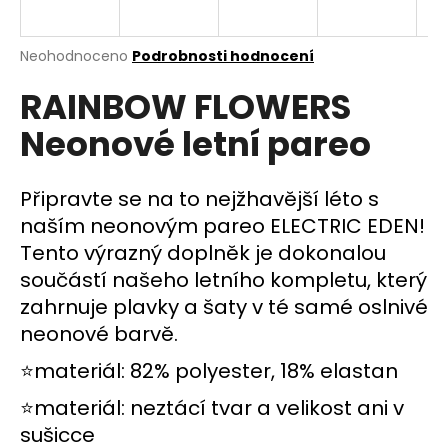
a
j
Průměrné
Neohodnoceno
Podrobnosti hodnocení
í
hodnocení
RAINBOW FLOWERS
produktu
t
je
?
Neonové letní pareo
0,0
z
5
hvězdiček.
Připravte se na to nejžhavější léto s
naším neonovým pareo ELECTRIC EDEN!
HLEDAT
Tento výrazný doplněk je dokonalou
součástí našeho letního kompletu, který
zahrnuje plavky a šaty v té samé oslnivé
D
neonové barvě.
o
p
⭐materiál: 82% polyester, 18% elastan
o
r
⭐materiál: neztácí tvar a velikost ani v
u
sušicce