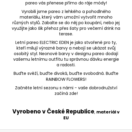
pareo vás přenese přímo do ráje módy!
Vyrobili jsme pareo z lehkého a pohodlného
materiálu, který vám umožní vytvořit mnoho
různých stylů. Zabalte se do něj po koupání, nebo jej
využijte jako šik přehoz přes šaty pro večerní drink na
terase.
Letní pareo ELECTRIC EDEN je jako stvořené pro ty,
kteří milují výrazné barvy a nebojí se ukázat svůj
osobitý styl. Neonové barvy v designu pareo dodají
vašemu letnímu outfitu tu správnou dávku energie
a radosti.
Buďte svěží, buďte divoká, buďte svobodná. Buďte
RAINBOW FLOWERS
!
Začněte letní sezonu s námi - vaše dobrodružství
začíná zde!
Vyrobeno v České Republice
,
materiál v
EU