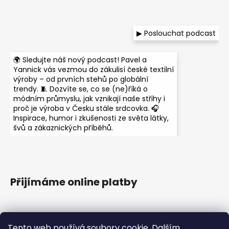
▶ Poslouchat podcast
🌍 Sledujte náš nový podcast! Pavel a
Yannick vás vezmou do zákulisí české textilní
výroby – od prvních stehů po globální
trendy. 🧵 Dozvíte se, co se (ne)říká o
módním průmyslu, jak vznikají naše střihy i
proč je výroba v Česku stále srdcovka. 🎧
Inspirace, humor i zkušenosti ze světa látky,
švů a zákaznických příběhů.
Přijímáme online platby
Tento web používá soubory cookie. Dalším