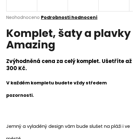
a
j
Průměrné
Neohodnoceno
Podrobnosti hodnocení
í
hodnocení
Komplet, šaty a plavky
produktu
t
je
?
Amazing
0,0
z
5
hvězdiček.
Zvýhodněná cena za celý komplet. Ušetříte až
300 Kč.
HLEDAT
V každém kompletu budete vždy středem
pozornosti.
D
o
p
o
r
Jemný a vyladěný design vám bude slušet na pláži i ve
u
městě.