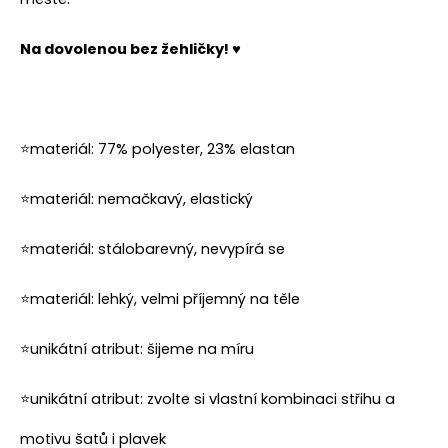
č
u
j
Na dovolenou bez žehličky! ♥
e
m
e
⭐materiál: 77% polyester, 23% elastan
⭐materiál: nemačkavý, elastický
⭐materiál: stálobarevný, nevypírá se
⭐materiál: lehký, velmi příjemný na těle
⭐unikátní atribut: šijeme na míru
⭐unikátní atribut: zvolte si vlastní kombinaci střihu a
motivu
šatů
i
plavek