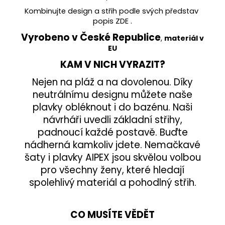
Kombinujte design a střih podle svých představ
popis
ZDE
.
Vyrobeno v České Republice
,
materiál v
EU
KAM V NICH VYRAZIT?
Nejen na pláž a na dovolenou. Díky
neutrálnímu designu můžete naše
plavky obléknout i do bazénu. Naši
návrháři uvedli základní střihy,
padnoucí každé postavě. Buďte
nádherná kamkoliv jdete. Nemačkavé
šaty i plavky AIPEX jsou skvělou volbou
pro všechny ženy, které hledají
spolehlivý materiál a pohodlný střih.
CO MUSÍTE VĚDĚT