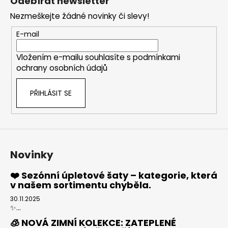
Odebírat newsletter
p
Nezmeškejte žádné novinky či slevy!
a
t
E-mail
í
Vložením e-mailu souhlasíte s
podmínkami
ochrany osobních údajů
PŘIHLÁSIT SE
Novinky
❤️ Sezónní úpletové šaty – kategorie, která
v našem sortimentu chyběla.
30.11.2025
✨...
🧊 NOVÁ ZIMNÍ KOLEKCE: ZATEPLENÉ