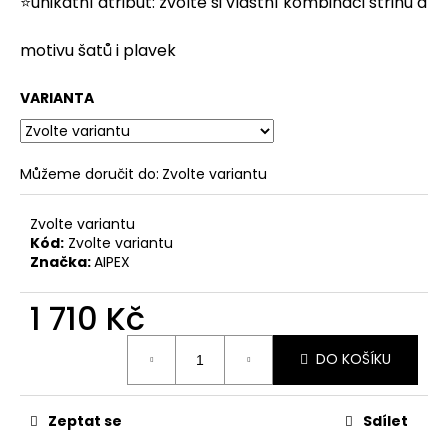
⭐unikátní atribut: zvolte si vlastní kombinaci střihu a
motivu
šatů
i
plavek
VARIANTA
Můžeme doručit do:
Zvolte variantu
Zvolte variantu
Kód:
Zvolte variantu
Značka:
AIPEX
1 710 Kč
Měrná
DO KOŠÍKU
cena:
Zeptat se
Sdílet