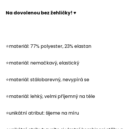
č
u
Na dovolenou bez žehličky! ♥
j
e
m
e
⭐materiál: 77% polyester, 23% elastan
⭐materiál: nemačkavý, elastický
⭐materiál: stálobarevný, nevypírá se
⭐materiál: lehký, velmi příjemný na těle
⭐unikátní atribut: šijeme na míru