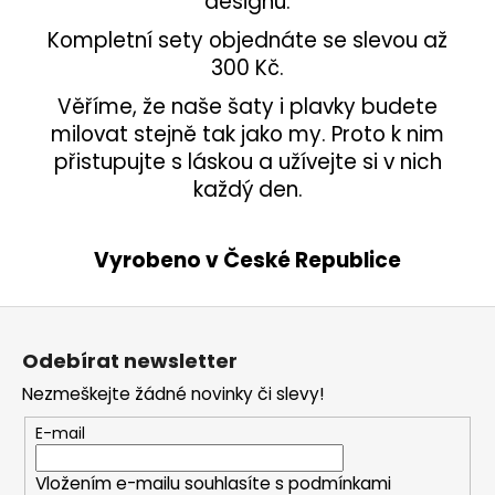
designu.
Kompletní sety objednáte se slevou až
300 Kč.
Věříme, že naše šaty i plavky budete
milovat stejně tak jako my. Proto k nim
přistupujte s láskou a užívejte si v nich
každý den.
Vyrobeno v České Republice
Z
á
Odebírat newsletter
p
Nezmeškejte žádné novinky či slevy!
a
t
E-mail
í
Vložením e-mailu souhlasíte s
podmínkami