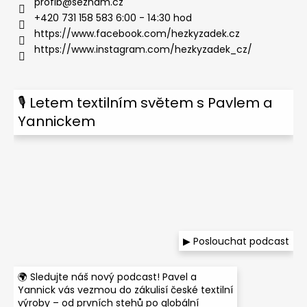
profib
@
seznam.cz
+420 731 158 583 6:00 - 14:30 hod
https://www.facebook.com/hezkyzadek.cz
https://www.instagram.com/hezkyzadek_cz/
🎙 Letem textilním světem s Pavlem a
Yannickem
▶ Poslouchat podcast
🌍 Sledujte náš nový podcast! Pavel a
Yannick vás vezmou do zákulisí české textilní
výroby – od prvních stehů po globální