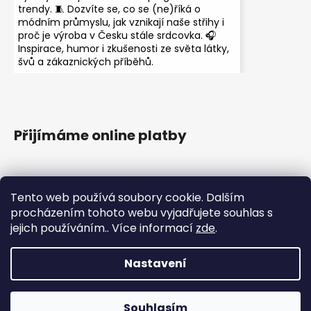
trendy. 🧵 Dozvíte se, co se (ne)říká o
módním průmyslu, jak vznikají naše střihy i
proč je výroba v Česku stále srdcovka. 🎧
Inspirace, humor i zkušenosti ze světa látky,
švů a zákaznických příběhů.
Přijímáme online platby
Tento web používá soubory cookie. Dalším
procházením tohoto webu vyjadřujete souhlas s
jejich používáním.. Více informací
zde
.
Instagram
Nastavení
Vytvořil Shoptet
Copyright 2026
HezkyZadek.cz
. Všechna práva
Souhlasím
vyhrazena.