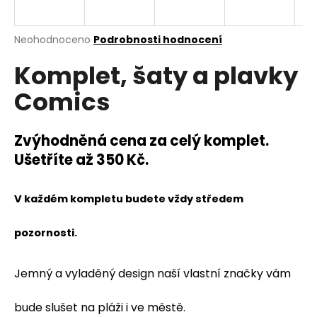
a
j
Průměrné
Neohodnoceno
Podrobnosti hodnocení
í
hodnocení
Komplet, šaty a plavky
produktu
t
je
?
Comics
0,0
z
5
hvězdiček.
Zvýhodněná cena za celý komplet.
Ušetříte až 350 Kč.
HLEDAT
V každém kompletu budete vždy středem
D
pozornosti.
o
p
o
Jemný a vyladěný design naší vlastní značky vám
r
u
bude slušet na pláži i ve městě.