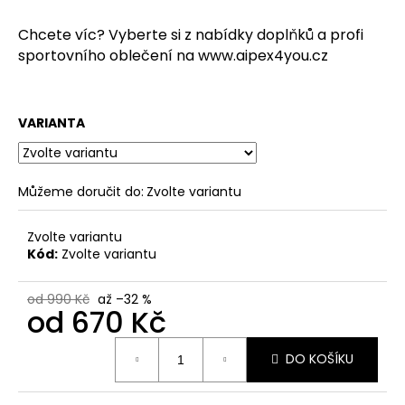
č
u
Chcete víc? Vyberte si z nabídky doplňků a profi
j
sportovního oblečení na
www.aipex4you.cz
e
m
e
VARIANTA
Můžeme doručit do:
Zvolte variantu
Zvolte variantu
Kód:
Zvolte variantu
od 990 Kč
až –32 %
od
670 Kč
Měrná
DO KOŠÍKU
cena: