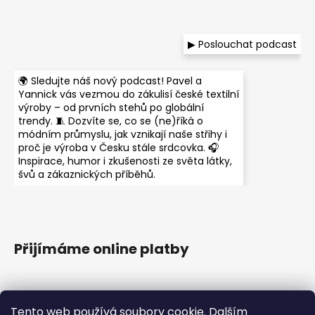
▶ Poslouchat podcast
🌍 Sledujte náš nový podcast! Pavel a
Yannick vás vezmou do zákulisí české textilní
výroby – od prvních stehů po globální
trendy. 🧵 Dozvíte se, co se (ne)říká o
módním průmyslu, jak vznikají naše střihy i
proč je výroba v Česku stále srdcovka. 🎧
Inspirace, humor i zkušenosti ze světa látky,
švů a zákaznických příběhů.
Přijímáme online platby
Tento web používá soubory cookie. Dalším