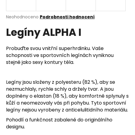
a
j
Průměrné
Neohodnoceno
Podrobnosti hodnocení
í
hodnocení
Legíny ALPHA I
produktu
t
je
?
0,0
z
Probuďte svou vnitřní superhrdinku. Vaše
5
schopnosti ve sportovních legínách vyniknou
hvězdiček.
stejně jako sexy kontury těla.
HLEDAT
Legíny jsou složeny z polyesteru (82 %), aby se
nezmuchlaly, rychle schly a držely tvar. A jsou
D
doplněny o elastan (18 %), aby komfortně splynuly s
o
kůží a neomezovaly vás při pohybu. Tyto sportovní
p
legíny nejsou vyrobeny z anticelulitidního materiálu.
o
Pohodlí a funkčnost zabalené do originálního
r
designu.
u