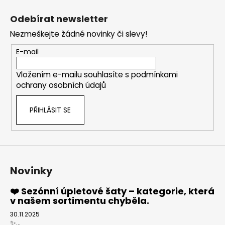
Z
á
Odebírat newsletter
p
Nezmeškejte žádné novinky či slevy!
a
t
E-mail
í
Vložením e-mailu souhlasíte s
podmínkami
ochrany osobních údajů
PŘIHLÁSIT SE
Novinky
❤️ Sezónní úpletové šaty – kategorie, která
v našem sortimentu chyběla.
30.11.2025
✨...