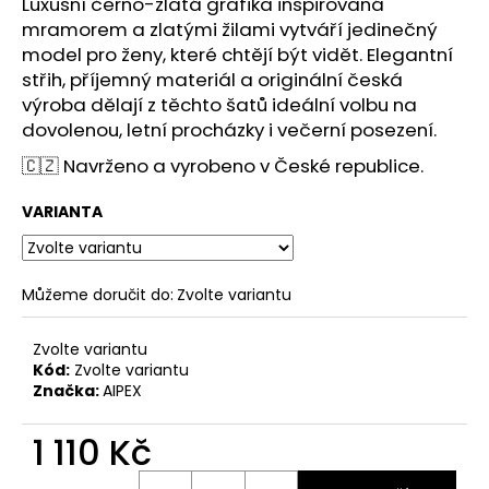
č
Luxusní černo-zlatá grafika inspirovaná
u
mramorem a zlatými žilami vytváří jedinečný
j
model pro ženy, které chtějí být vidět. Elegantní
e
střih, příjemný materiál a originální česká
m
výroba dělají z těchto šatů ideální volbu na
e
dovolenou, letní procházky i večerní posezení.
🇨🇿 Navrženo a vyrobeno v České republice.
VARIANTA
Můžeme doručit do:
Zvolte variantu
Zvolte variantu
Kód:
Zvolte variantu
Značka:
AIPEX
1 110 Kč
Měrná