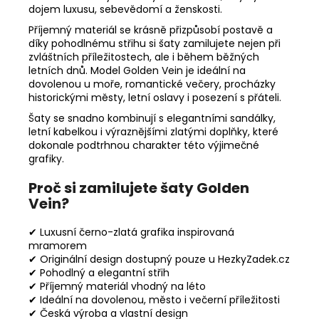
dojem luxusu, sebevědomí a ženskosti.
Příjemný materiál se krásně přizpůsobí postavě a
díky pohodlnému střihu si šaty zamilujete nejen při
zvláštních příležitostech, ale i během běžných
letních dnů. Model Golden Vein je ideální na
dovolenou u moře, romantické večery, procházky
historickými městy, letní oslavy i posezení s přáteli.
Šaty se snadno kombinují s elegantními sandálky,
letní kabelkou i výraznějšími zlatými doplňky, které
dokonale podtrhnou charakter této výjimečné
grafiky.
Proč si zamilujete šaty Golden
Vein?
✔ Luxusní černo-zlatá grafika inspirovaná
mramorem
✔ Originální design dostupný pouze u HezkyZadek.cz
✔ Pohodlný a elegantní střih
✔ Příjemný materiál vhodný na léto
✔ Ideální na dovolenou, město i večerní příležitosti
✔ Česká výroba a vlastní design