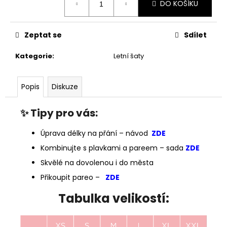
DO KOŠÍKU
cena:
Zeptat se
Sdílet
Kategorie
:
Letní šaty
Popis
Diskuze
✨
Tipy pro vás:
Úprava délky na přání – návod
ZDE
Kombinujte s plavkami a pareem – sada
ZDE
Skvělé na dovolenou i do města
Přikoupit pareo –
ZDE
Tabulka velikostí: