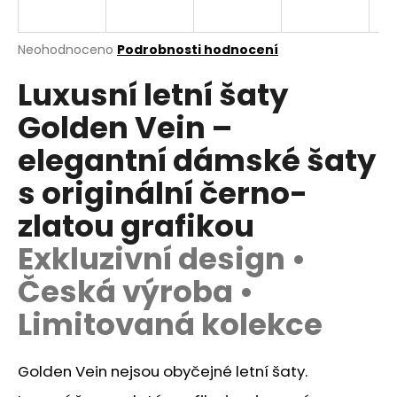
a
j
Průměrné
Neohodnoceno
Podrobnosti hodnocení
í
hodnocení
Luxusní letní šaty
produktu
t
je
?
Golden Vein –
0,0
z
elegantní dámské šaty
5
hvězdiček.
s originální černo-
HLEDAT
zlatou grafikou
Exkluzivní design •
Česká výroba •
D
o
Limitovaná kolekce
p
o
r
Golden Vein nejsou obyčejné letní šaty.
u