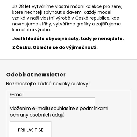
Již 28 let vytváříme vlastní módní kolekce pro ženy,
které nechtějí splynout s davem. Každý model
vzniká v naší vlastní výrobě v České republice, kde
navrhujeme střihy, vytváříme grafiky a zajišťujeme
kompletní výrobu.
Jestli hledáte obyčejné šaty, tady je nenajdete.
Z Česka. Oblečte se do výjimečnosti.
Z
á
Odebírat newsletter
p
Nezmeškejte žádné novinky či slevy!
a
t
E-mail
í
Vložením e-mailu souhlasíte s
podmínkami
ochrany osobních údajů
PŘIHLÁSIT SE