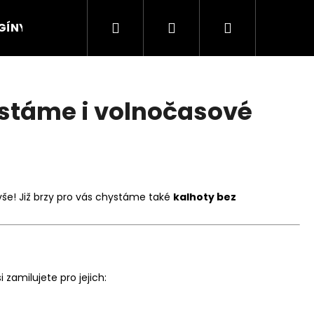
Hledat
Přihlášení
Nákupní
GÍNY
KALHOTY
Sukně s kraťasy
Chy
košík
ystáme i volnočasové
 vše! Již brzy pro vás chystáme také
kalhoty bez
si zamilujete pro jejich: