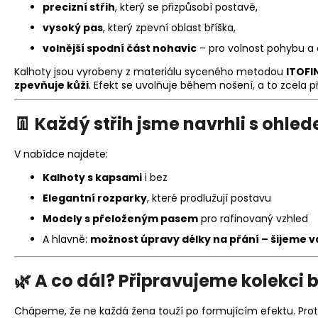
precizní střih
, který se přizpůsobí postavě,
vysoký pas
, který zpevní oblast bříška,
volnější spodní část nohavic
– pro volnost pohybu a 
Kalhoty jsou vyrobeny z materiálu syceného metodou
ITOFI
zpevňuje kůži
. Efekt se uvolňuje během nošení, a to zcela p
👖
Každý střih jsme navrhli s ohl
V nabídce najdete:
Kalhoty s kapsami
i bez
Elegantní rozparky
, které prodlužují postavu
Modely s přeloženým pasem
pro rafinovaný vzhled
A hlavně:
možnost úpravy délky na přání – šijeme 
🌿
A co dál? Připravujeme kolekci b
Chápeme, že ne každá žena touží po formujícím efektu. Proto