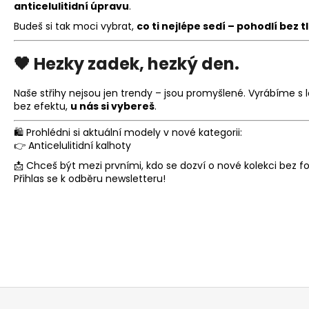
anticelulitidní úpravu
.
Budeš si tak moci vybrat,
co ti nejlépe sedí – pohodlí bez
🖤
Hezky zadek, hezký den.
Naše střihy nejsou jen trendy – jsou promyšlené. Vyrábíme s 
bez efektu,
u nás si vybereš
.
🛍 Prohlédni si aktuální modely v nové kategorii:
👉
Anticelulitidní kalhoty
📩 Chceš být mezi prvními, kdo se dozví o nové kolekci bez 
Přihlas se k odběru newsletteru!
Z