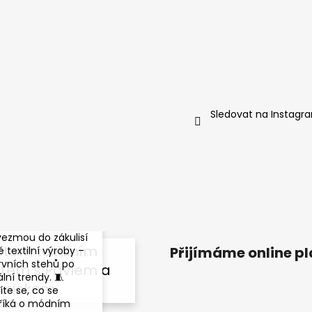
Sledovat na Instagr
ledujte náš nový
ast! Pavel a Yannick
vezmou do zákulisí
Letem textilním
Přijímáme online p
 textilní výroby –
rvních stehů po
tem s Pavlem a
lní trendy. 🧵
nnickem
íte se, co se
říká o módním