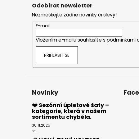
á
Odebírat newsletter
p
Nezmeškejte žádné novinky či slevy!
a
t
E-mail
í
Vložením e-mailu souhlasíte s
podmínkami o
PŘIHLÁSIT SE
Novinky
Fac
❤️ Sezónní úpletové šaty –
kategorie, která v našem
sortimentu chyběla.
30.11.2025
✨...