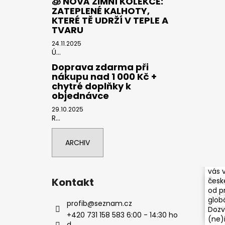
🧊 NOVÁ ZIMNÍ KOLEKCE:
ZATEPLENÉ KALHOTY,
KTERÉ TĚ UDRŽÍ V TEPLE A
TVARU
24.11.2025
Ú...
Doprava zdarma při
nákupu nad 1 000 Kč +
chytré doplňky k
objednávce
29.10.2025
R...
ARCHIV
🌍 S
podc
vás 
🎙 
Kontakt
české
od p
svě
globá
profib
@
seznam.cz
Ya
Dozv
+420 731 158 583 6:00 - 14:30 ho
(ne)
d