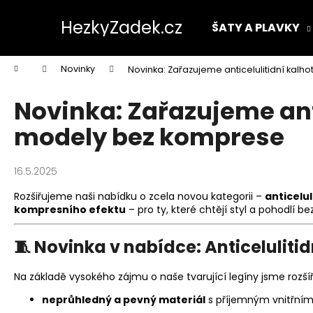
K
Přejít
na
o
HezkyZadek.cz
ŠATY A PLAVKY
obsah
Zpět
Zpět
š
do
do
í
Domů
Novinky
Novinka: Zařazujeme anticelulitidní kal
k
obchodu
obchodu
Novinka: Zařazujeme ant
modely bez komprese
16.5.2025
Rozšiřujeme naši nabídku o zcela novou kategorii –
anticelul
kompresního efektu
– pro ty, které chtějí styl a pohodlí b
🧵
Novinka v nabídce: Anticelulitid
Na základě vysokého zájmu o naše tvarující legíny jsme rozšíř
neprůhledný a pevný materiál
s příjemným vnitřní