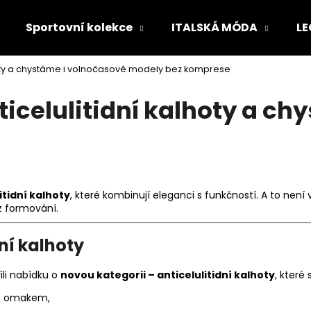
Sportovní kolekce
ITALSKÁ MÓDA
LE
hoty a chystáme i volnočasové modely bez komprese
Co potřebujete najít?
icelulitidní kalhoty a ch
HLEDAT
Doporučujeme
itidní kalhoty
, které kombinují eleganci s funkčností. A to není
ez formování.
ní kalhoty
ili nabídku o
novou kategorii – anticelulitidní kalhoty
, které 
m omakem,