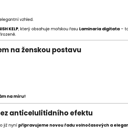
elegantní vzhled.
NISH KELP
, který obsahuje mořskou řasu
Laminaria digitata
– t
řirozeně.
edem na ženskou postavu
vám na míru!
ez anticelulitidního efektu
 již nyní
připravujeme novou řadu volnočasových a elegan