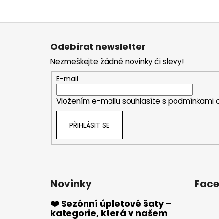
Z
á
Odebírat newsletter
p
Nezmeškejte žádné novinky či slevy!
a
t
E-mail
í
Vložením e-mailu souhlasíte s
podmínkami o
PŘIHLÁSIT SE
Novinky
Fac
❤️ Sezónní úpletové šaty –
kategorie, která v našem