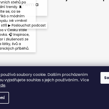
rvních stehů po
tem s Pavlem a
lní trendy. 🧵
nnickem
íte se, co se
říká o módním
slu, jak vznikají
▶ Poslouchat podcast
střihy i proč je
ba v Česku stále
vka. 🎧 Inspirace,
r i zkušenosti ze
 látky, švů a
znických příběhů.
používá soubory cookie. Dalším procházením
S
 vyjadřujete souhlas s jejich používáním.. Více
Instagram
zde
.
vyhrazena.
ní