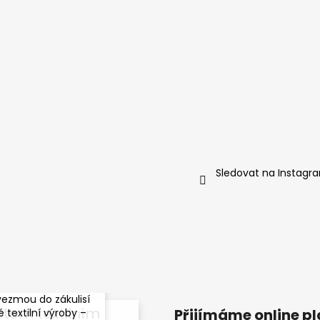
Sledovat na Instagr
ledujte náš nový
ast! Pavel a Yannick
vezmou do zákulisí
Letem textilním
Přijímáme online p
 textilní výroby –