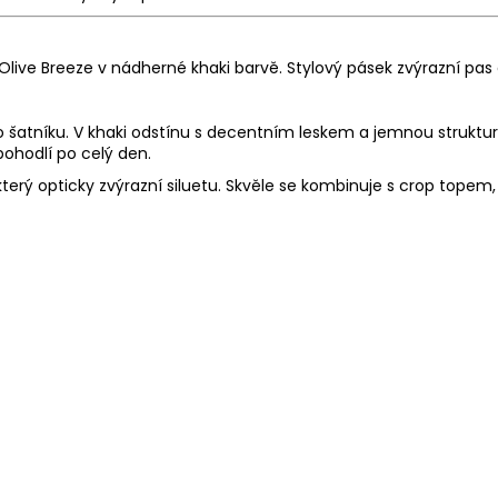
live Breeze v nádherné khaki barvě. Stylový pásek zvýrazní pas a
ho šatníku. V khaki odstínu s decentním leskem a jemnou struktu
pohodlí po celý den.
terý opticky zvýrazní siluetu. Skvěle se kombinuje s crop topem