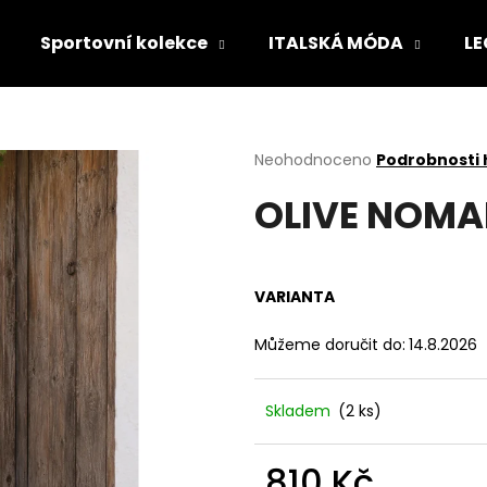
Sportovní kolekce
ITALSKÁ MÓDA
LE
Co potřebujete najít?
Průměrné
Neohodnoceno
Podrobnosti
hodnocení
OLIVE NOMA
produktu
HLEDAT
je
0,0
z
5
Doporučujeme
VARIANTA
hvězdiček.
Můžeme doručit do:
14.8.2026
Skladem
(2 ks)
810 Kč