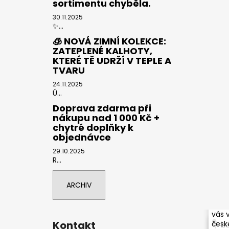
sortimentu chyběla.
30.11.2025
✨...
🧊 NOVÁ ZIMNÍ KOLEKCE:
ZATEPLENÉ KALHOTY,
KTERÉ TĚ UDRŽÍ V TEPLE A
TVARU
24.11.2025
Ú...
Doprava zdarma při
nákupu nad 1 000 Kč +
chytré doplňky k
objednávce
29.10.2025
R...
ARCHIV
🌍 S
podc
vás 
🎙 
Kontakt
české