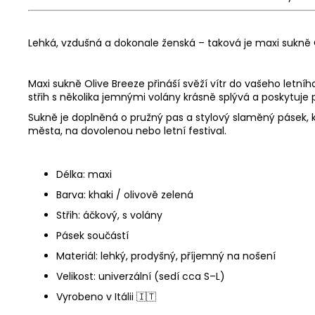
Lehká, vzdušná a dokonale ženská – taková je maxi sukně O
Maxi sukně Olive Breeze přináší svěží vítr do vašeho letní
střih s několika jemnými volány krásně splývá a poskytuje 
Sukně je doplněná o pružný pas a stylový slaměný pásek, k
města, na dovolenou nebo letní festival.
Délka: maxi
Barva: khaki / olivově zelená
Střih: áčkový, s volány
Pásek součástí
Materiál: lehký, prodyšný, příjemný na nošení
Velikost: univerzální (sedí cca S–L)
Vyrobeno v Itálii 🇮🇹