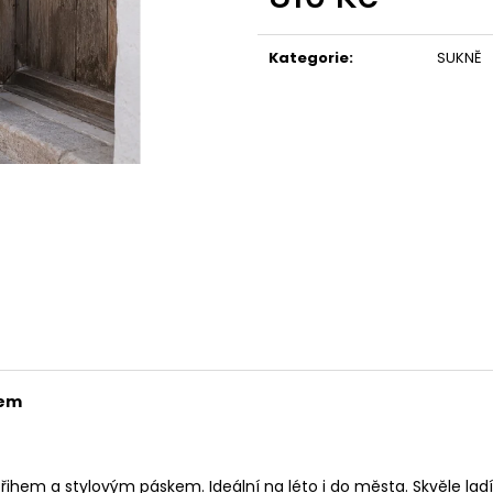
Měrná
cena:
Kategorie
:
SUKNĚ
kem
ihem a stylovým páskem. Ideální na léto i do města. Skvěle lad