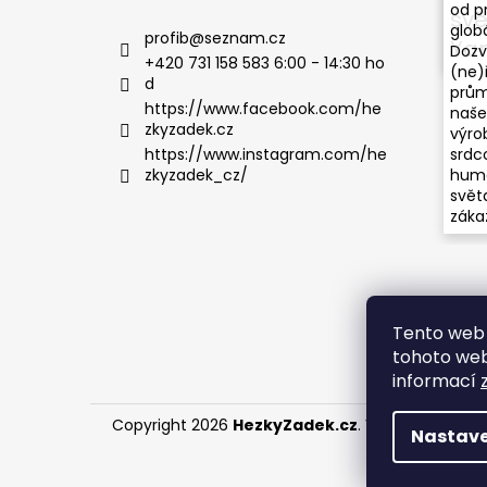
od p
svě
globá
profib
@
seznam.cz
Ya
Dozv
+420 731 158 583 6:00 - 14:30 ho
(ne)
d
průmy
https://www.facebook.com/he
naše 
zkyzadek.cz
výro
srdco
https://www.instagram.com/he
humo
zkyzadek_cz/
světa
záka
Tento web 
tohoto webu
informací
Copyright 2026
HezkyZadek.cz
. Všechna práva 
Nastave