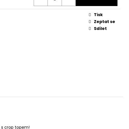
Tisk
Zeptat se
Sdílet
í s crop topem!