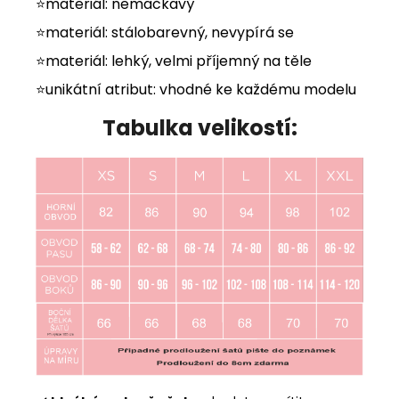
⭐materiál: nemačkavý
⭐materiál: stálobarevný, nevypírá se
⭐materiál: lehký, velmi příjemný na těle
⭐unikátní atribut: vhodné ke každému modelu
Tabulka velikostí: