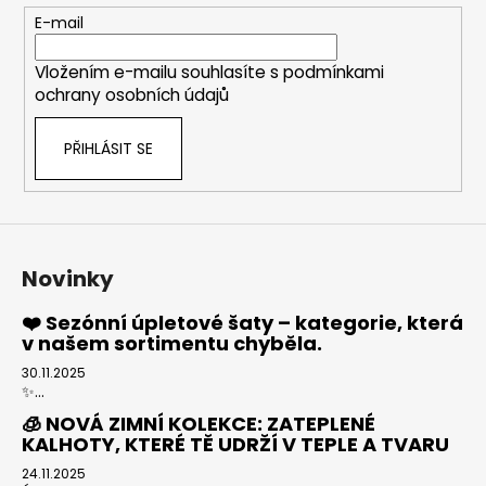
t
E-mail
í
Vložením e-mailu souhlasíte s
podmínkami
ochrany osobních údajů
PŘIHLÁSIT SE
Novinky
❤️ Sezónní úpletové šaty – kategorie, která
v našem sortimentu chyběla.
30.11.2025
✨...
🧊 NOVÁ ZIMNÍ KOLEKCE: ZATEPLENÉ
KALHOTY, KTERÉ TĚ UDRŽÍ V TEPLE A TVARU
24.11.2025