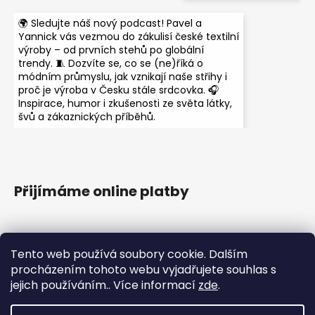
🌍 Sledujte náš nový podcast! Pavel a
Yannick vás vezmou do zákulisí české textilní
výroby – od prvních stehů po globální
trendy. 🧵 Dozvíte se, co se (ne)říká o
módním průmyslu, jak vznikají naše střihy i
proč je výroba v Česku stále srdcovka. 🎧
Inspirace, humor i zkušenosti ze světa látky,
švů a zákaznických příběhů.
Přijímáme online platby
Tento web používá soubory cookie. Dalším
procházením tohoto webu vyjadřujete souhlas s
jejich používáním.. Více informací
zde
.
Instagram