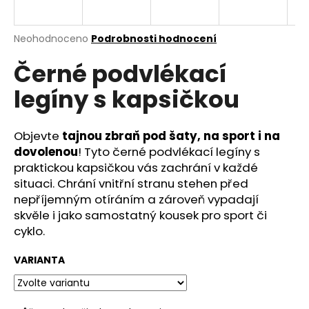
a
j
Průměrné
Neohodnoceno
Podrobnosti hodnocení
í
hodnocení
Černé podvlékací
produktu
t
je
?
legíny s kapsičkou
0,0
z
5
hvězdiček.
Objevte
tajnou zbraň pod šaty, na sport i na
dovolenou
! Tyto černé podvlékací legíny s
HLEDAT
praktickou kapsičkou vás zachrání v každé
situaci. Chrání vnitřní stranu stehen před
nepříjemným otíráním a zároveň vypadají
skvěle i jako samostatný kousek pro sport či
D
cyklo.
o
p
VARIANTA
o
r
u