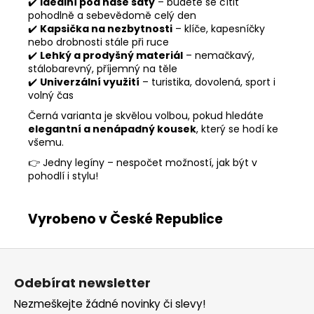
✔️
Ideální pod naše šaty
– budete se cítit
pohodlně a sebevědomě celý den
✔️
Kapsička na nezbytnosti
– klíče, kapesníčky
nebo drobnosti stále při ruce
✔️
Lehký a prodyšný materiál
– nemačkavý,
stálobarevný, příjemný na těle
✔️
Univerzální využití
– turistika, dovolená, sport i
volný čas
Černá varianta je skvělou volbou, pokud hledáte
elegantní a nenápadný kousek
, který se hodí ke
všemu.
👉 Jedny legíny – nespočet možností, jak být v
pohodlí i stylu!
Vyrobeno v České Republice
Z
á
Odebírat newsletter
p
Nezmeškejte žádné novinky či slevy!
a