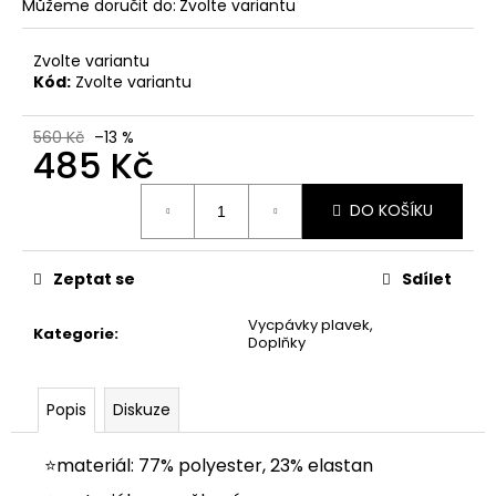
č
Můžeme doručit do:
Zvolte variantu
u
j
Zvolte variantu
e
Kód:
Zvolte variantu
m
e
560 Kč
–13 %
485 Kč
Měrná
DO KOŠÍKU
cena:
Zeptat se
Sdílet
Vycpávky plavek,
Kategorie
:
Doplňky
Popis
Diskuze
⭐materiál: 77% polyester, 23% elastan