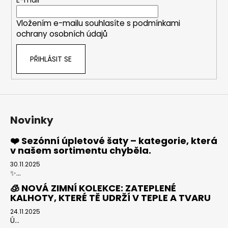
t
í
Vložením e-mailu souhlasíte s
podmínkami
ochrany osobních údajů
PŘIHLÁSIT SE
Novinky
❤️ Sezónní úpletové šaty – kategorie, která
v našem sortimentu chyběla.
30.11.2025
✨...
🧊 NOVÁ ZIMNÍ KOLEKCE: ZATEPLENÉ
KALHOTY, KTERÉ TĚ UDRŽÍ V TEPLE A TVARU
24.11.2025
Ú...