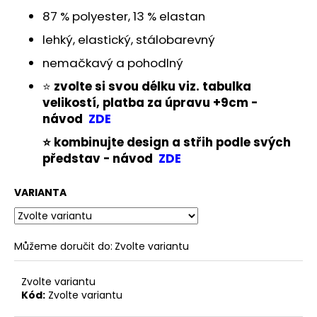
č
87 % polyester, 13 % elastan
u
j
lehký, elastický, stálobarevný
e
nemačkavý a pohodlný
m
e
⭐
zvolte si svou délku
viz. tabulka
velikostí, platba za úpravu +9cm -
návod
ZDE
⭐
kombinujte design a střih podle svých
představ - návod
ZDE
VARIANTA
Můžeme doručit do:
Zvolte variantu
Zvolte variantu
Kód:
Zvolte variantu