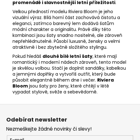
promenádě i slavnostnější letní příležitosti
.
Velkou předností modelu Riviera Bloom je jeho
vizuální výraz. Bílá horní část zachovává čistotu a
eleganci, zatímco barevný lem dodává šatům
módní charakter a originalitu. Právě díky této
kombinaci jsou šaty snadno nositelné, ale zároveň
nepřehlédnutelné. Působí luxusně, žensky a velmi
atraktivně i bez zbytečně složitého stylingu.
Pokud hledáš
dlouhé bílé letní šaty
, které mají
romantický i moderní nádech zároveň, tento model
je skvělou volbou. Stačí je doplnit sandálky, kabelkou
a jemnými doplňky a vytvoříš outfit, který bude
působit elegantně během dne i večer.
Riviera
Bloom
jsou šaty pro ženy, které chtějí v létě
vypadat stylově, svěže a sebevědomě.
Z
á
Odebírat newsletter
p
Nezmeškejte žádné novinky či slevy!
a
E-mail