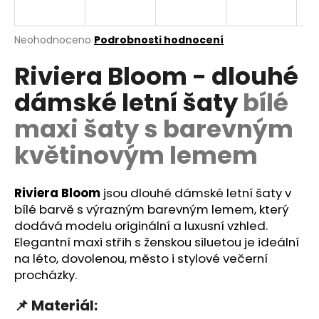
a
j
Průměrné
Neohodnoceno
Podrobnosti hodnocení
í
hodnocení
Riviera Bloom - dlouhé
produktu
t
je
?
dámské letní šaty
bílé
0,0
z
maxi šaty s barevným
5
hvězdiček.
květinovým lemem
HLEDAT
Riviera Bloom
jsou dlouhé dámské letní šaty v
bílé barvě s výrazným barevným lemem, který
dodává modelu originální a luxusní vzhled.
D
o
Elegantní maxi střih s ženskou siluetou je ideální
p
na léto, dovolenou, město i stylové večerní
o
procházky.
r
📌
Materiál:
u