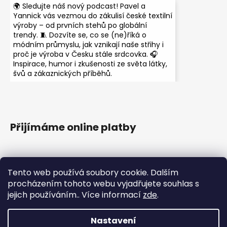
🌍 Sledujte náš nový podcast! Pavel a
Yannick vás vezmou do zákulisí české textilní
výroby – od prvních stehů po globální
trendy. 🧵 Dozvíte se, co se (ne)říká o
módním průmyslu, jak vznikají naše střihy i
proč je výroba v Česku stále srdcovka. 🎧
Inspirace, humor i zkušenosti ze světa látky,
švů a zákaznických příběhů.
Přijímáme online platby
Tento web používá soubory cookie. Dalším
procházením tohoto webu vyjadřujete souhlas s
jejich používáním.. Více informací
zde
.
Instagram
Nastavení