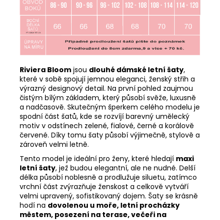
Riviera Bloom
jsou
dlouhé dámské letní šaty
,
které v sobě spojují jemnou eleganci, ženský střih a
výrazný designový detail. Na první pohled zaujmou
čistým bílým základem, který působí svěže, luxusně
a nadčasově. Skutečným šperkem celého modelu je
spodní část šatů, kde se rozvíjí barevný umělecký
motiv v odstínech zelené, fialové, černé a korálově
červené. Díky tomu šaty působí výjimečně, stylově a
zároveň velmi letně.
Tento model je ideální pro ženy, které hledají
maxi
letní šaty
, jež budou elegantní, ale ne nudné. Delší
délka působí noblesně a prodlužuje siluetu, zatímco
vrchní část zvýrazňuje ženskost a celkově vytváří
velmi upravený, sofistikovaný dojem. Šaty se krásně
hodí na
dovolenou u moře, letní procházky
městem, posezení na terase, večeři na