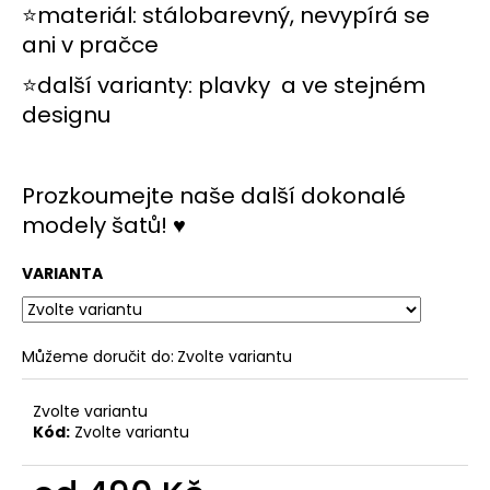
č
⭐materiál: stálobarevný, nevypírá se
u
ani v pračce
j
e
⭐další varianty:
plavky
a ve stejném
m
designu
e
Prozkoumejte naše další dokonalé
modely šatů! ♥
VARIANTA
Můžeme doručit do:
Zvolte variantu
Zvolte variantu
Kód:
Zvolte variantu