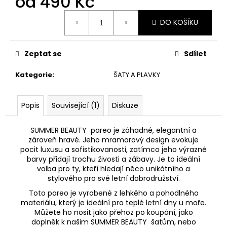
od
490 Kč
Měrná
DO KOŠÍKU
cena:
Zeptat se
Sdílet
Kategorie
:
ŠATY A PLAVKY
Popis
Související (1)
Diskuze
SUMMER BEAUTY pareo je záhadné, elegantní a
zároveň hravé. Jeho mramorový design evokuje
pocit luxusu a sofistikovanosti, zatímco jeho výrazné
barvy přidají trochu živosti a zábavy. Je to ideální
volba pro ty, kteří hledají něco unikátního a
stylového pro své letní dobrodružství.
Toto pareo je vyrobené z lehkého a pohodlného
materiálu, který je ideální pro teplé letní dny u moře.
Můžete ho nosit jako přehoz po koupání, jako
doplněk k našim SUMMER BEAUTY šatům, nebo