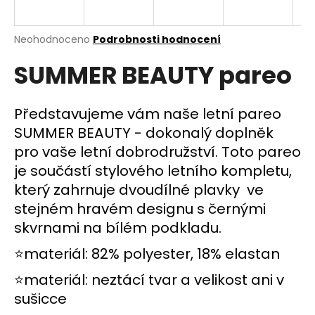
a
j
Průměrné
Neohodnoceno
Podrobnosti hodnocení
í
hodnocení
SUMMER BEAUTY pareo
produktu
t
je
?
0,0
z
Představujeme vám naše letní pareo
5
SUMMER BEAUTY - dokonalý doplněk
hvězdiček.
pro vaše letní dobrodružství. Toto pareo
HLEDAT
je součástí stylového letního kompletu,
který zahrnuje dvoudílné plavky ve
stejném hravém designu s černými
D
skvrnami na bílém podkladu.
o
⭐materiál: 82% polyester, 18% elastan
p
o
⭐materiál: neztácí tvar a velikost ani v
r
sušicce
u