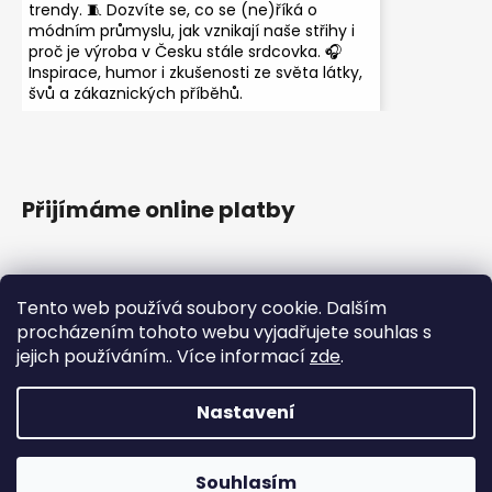
trendy. 🧵 Dozvíte se, co se (ne)říká o
módním průmyslu, jak vznikají naše střihy i
proč je výroba v Česku stále srdcovka. 🎧
Inspirace, humor i zkušenosti ze světa látky,
švů a zákaznických příběhů.
Přijímáme online platby
Tento web používá soubory cookie. Dalším
procházením tohoto webu vyjadřujete souhlas s
jejich používáním.. Více informací
zde
.
Instagram
Nastavení
Vytvořil Shoptet
Copyright 2026
HezkyZadek.cz
. Všechna práva
Souhlasím
vyhrazena.