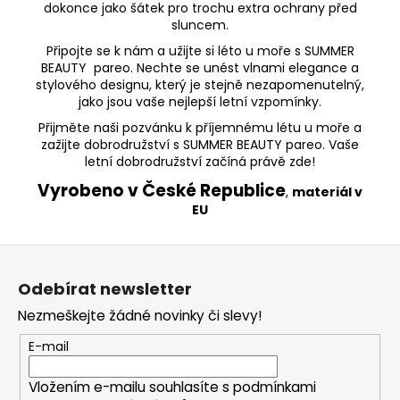
dokonce jako šátek pro trochu extra ochrany před
sluncem.
Připojte se k nám a užijte si léto u moře s SUMMER
BEAUTY pareo. Nechte se unést vlnami elegance a
stylového designu, který je stejně nezapomenutelný,
jako jsou vaše nejlepší letní vzpomínky.
Přijměte naši pozvánku k příjemnému létu u moře a
zažijte dobrodružství s SUMMER BEAUTY pareo. Vaše
letní dobrodružství začíná právě zde!
Vyrobeno v České Republice
,
materiál v
EU
Z
á
Odebírat newsletter
p
Nezmeškejte žádné novinky či slevy!
a
t
E-mail
í
Vložením e-mailu souhlasíte s
podmínkami