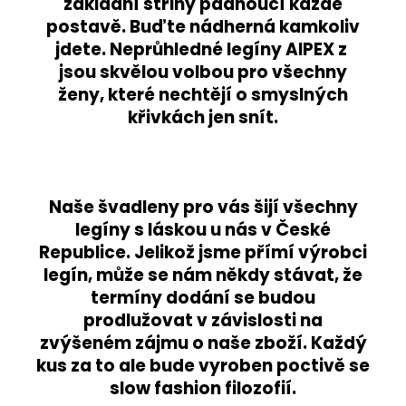
základní střihy padnoucí každé
postavě. Buďte nádherná kamkoliv
jdete. Neprůhledné legíny AIPEX z
jsou skvělou volbou pro všechny
ženy, které nechtějí o smyslných
křivkách jen snít.
Naše švadleny pro vás šijí všechny
legíny s láskou u nás v České
Republice. Jelikož jsme přímí výrobci
legín, může se nám někdy stávat, že
termíny dodání se budou
prodlužovat v závislosti na
zvýšeném zájmu o naše zboží. Každý
kus za to ale bude vyroben poctivě se
slow fashion filozofií.