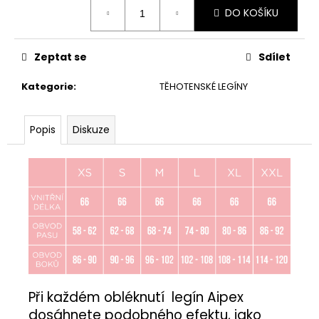
Měrná
DO KOŠÍKU
cena:
Zeptat se
Sdílet
Kategorie
:
TĚHOTENSKÉ LEGÍNY
Popis
Diskuze
Při každém obléknutí legín Aipex
dosáhnete podobného efektu, jako