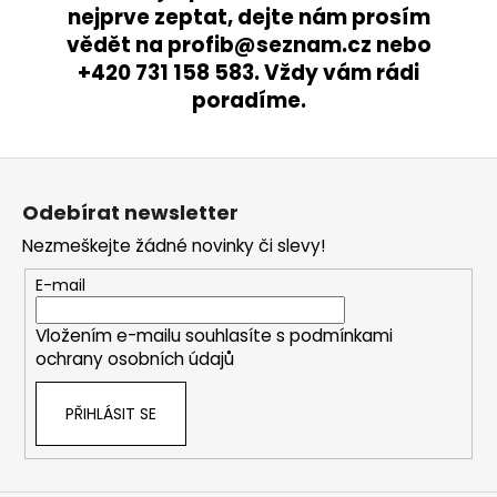
nejprve zeptat, dejte nám prosím
vědět na profib@seznam.cz nebo
+420 731 158 583. Vždy vám rádi
poradíme.
Z
á
Odebírat newsletter
p
Nezmeškejte žádné novinky či slevy!
a
t
E-mail
í
Vložením e-mailu souhlasíte s
podmínkami
ochrany osobních údajů
PŘIHLÁSIT SE