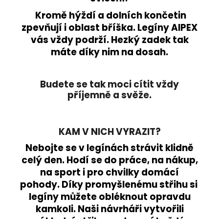
Kromě hýždí a dolních končetin
zpevňují i oblast bříška. Legíny AIPEX
vás vždy podrží. Hezký zadek tak
máte díky nim na dosah.
Budete se tak moci cítit vždy
příjemně a svěže.
KAM V NICH VYRAZIT?
Nebojte se v legínách strávit klidně
celý den. Hodí se do práce, na nákup,
na sport i pro chvilky domácí
pohody. Díky promyšlenému střihu si
legíny můžete obléknout opravdu
kamkoli. Naši návrháři vytvořili