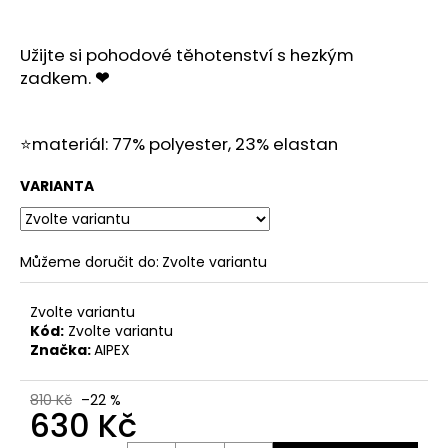
č
u
j
Užijte si pohodové těhotenství s hezkým
e
zadkem.
❤
m
e
⭐materiál: 77% polyester, 23% elastan
VARIANTA
Můžeme doručit do:
Zvolte variantu
Zvolte variantu
Kód:
Zvolte variantu
Značka:
AIPEX
810 Kč
–22 %
630 Kč