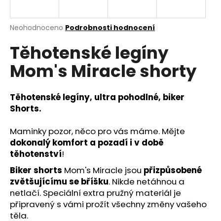
a
j
Průměrné
Neohodnoceno
Podrobnosti hodnocení
í
hodnocení
Těhotenské legíny
produktu
t
je
?
Mom's Miracle shorty
0,0
z
5
hvězdiček.
Těhotenské legíny, ultra pohodlné, biker
Shorts.
HLEDAT
Maminky pozor, něco pro vás máme.
Mějte
dokonalý komfort a pozadí i v době
těhotenství
!
D
o
Biker shorts
Mom's Miracle jsou
přizpůsobené
p
zvětšujícímu se bříšku
. Nikde netáhnou a
o
netlačí. Speciální extra pružný materiál je
r
připravený s vámi prožít všechny změny vašeho
u
těla.