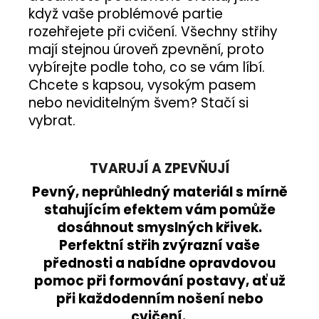
když vaše problémové partie
rozehřejete při cvičení. Všechny střihy
mají stejnou úroveň zpevnění, proto
vybírejte podle toho, co se vám líbí.
Chcete s kapsou, vysokým pasem
nebo neviditelným švem? Stačí si
vybrat.
TVARUJÍ A ZPEVŇUJÍ
Pevný, neprůhledný materiál s mírně
stahujícím efektem vám pomůže
dosáhnout smyslných křivek.
Perfektní střih zvýrazní vaše
přednosti a nabídne opravdovou
pomoc při formování postavy, ať už
při každodenním nošení nebo
cvičení.