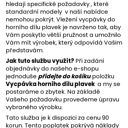
č
hledají specifické požadavky , které
u
standardní modely v naší nabídce
j
nemohou pokrýt. Vležení vycpávky do
e
m
horního dílu plavek je navrženo tak, aby
e
Vám poskytlo větší pružnost a umožnilo
Vám mít výrobek, který odpovídá Vašim
představám.
Jak tuto službu využít?
Při zadání
objednávky do našeho e-shopu
jednoduše
přidejte do košíku
položku
Vycpávka horního dílu plavek
a my se
postaráme o zbytek. Na základě
Vašeho požadavku provedeme úpravu
vybraného výrobku.
Tato služba je k dispozici za cenu 90
korun. Tento poplatek pokrývá náklady