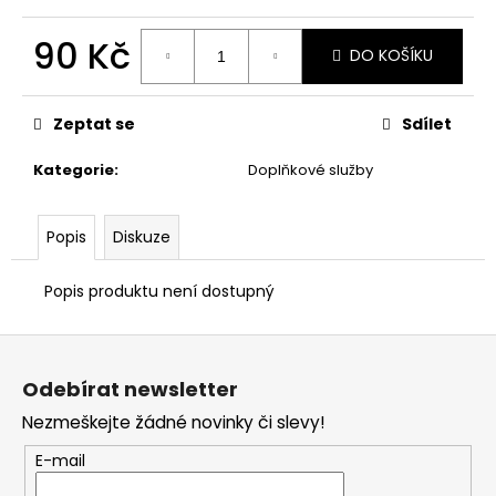
90 Kč
DO KOŠÍKU
Měrná
cena:
Zeptat se
Sdílet
Kategorie
:
Doplňkové služby
Popis
Diskuze
Popis produktu není dostupný
Z
á
Odebírat newsletter
p
Nezmeškejte žádné novinky či slevy!
a
t
E-mail
í