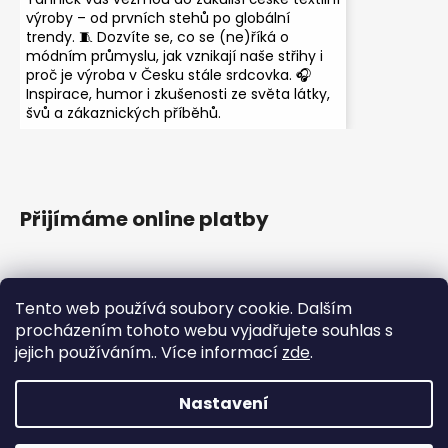
výroby – od prvních stehů po globální
trendy. 🧵 Dozvíte se, co se (ne)říká o
módním průmyslu, jak vznikají naše střihy i
proč je výroba v Česku stále srdcovka. 🎧
Inspirace, humor i zkušenosti ze světa látky,
švů a zákaznických příběhů.
Přijímáme online platby
Tento web používá soubory cookie. Dalším
procházením tohoto webu vyjadřujete souhlas s
jejich používáním.. Více informací
zde
.
Instagram
Nastavení
Vytvořil Shoptet