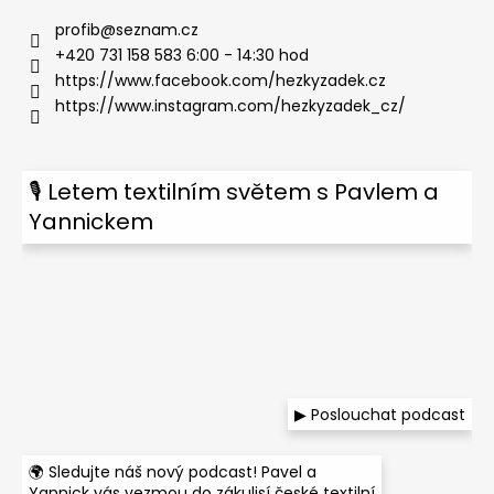
profib
@
seznam.cz
+420 731 158 583 6:00 - 14:30 hod
https://www.facebook.com/hezkyzadek.cz
https://www.instagram.com/hezkyzadek_cz/
🎙 Letem textilním světem s Pavlem a
Yannickem
▶ Poslouchat podcast
🌍 Sledujte náš nový podcast! Pavel a
Yannick vás vezmou do zákulisí české textilní