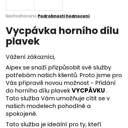
a
j
Průměrné
Neohodnoceno
Podrobnosti hodnocení
í
hodnocení
Vycpávka horního dílu
produktu
t
je
?
plavek
0,0
z
5
hvězdiček.
Vážení zákazníci,
Aipex se snaží přizpůsobit své služby
HLEDAT
potřebám našich klientů. Proto jsme pro
Vás připravili novou možnost - Přidání
do horního dílu plavek
VYCPÁVKU
.
D
o
Tato služba Vám umožňuje cítit se v
p
našich modelech pohodlně a
o
spokojeně.
r
u
Tato služba je ideální pro ty, kteří