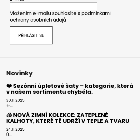
í
Vložením e-mailu souhlasíte s
podmínkami
ochrany osobních údajů
PŘIHLÁSIT SE
Novinky
❤️ Sezónní úpletové šaty – kategorie, která
v našem sortimentu chyběla.
30.11.2025
✨...
🧊 NOVÁ ZIMNÍ KOLEKCE: ZATEPLENÉ
KALHOTY, KTERÉ TĚ UDRŽÍ V TEPLE A TVARU
24.11.2025
Ú...