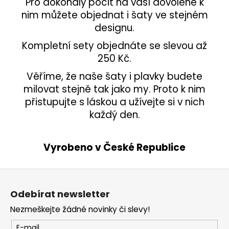
Pro dokonalý pocit na vaší dovolené k
nim můžete objednat i šaty ve stejném
designu.
Kompletní sety objednáte se slevou až
250 Kč.
Věříme, že naše šaty i plavky budete
milovat stejně tak jako my. Proto k nim
přistupujte s láskou a užívejte si v nich
každý den.
Vyrobeno v České Republice
Z
á
Odebírat newsletter
p
Nezmeškejte žádné novinky či slevy!
a
t
E-mail