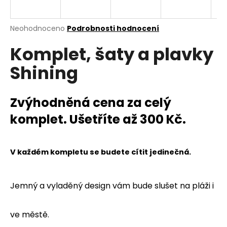
a
j
Průměrné
Neohodnoceno
Podrobnosti hodnocení
í
hodnocení
Komplet, šaty a plavky
produktu
t
je
?
Shining
0,0
z
5
hvězdiček.
Zvýhodněná cena za celý
komplet. Ušetříte až 300 Kč.
HLEDAT
V každém kompletu se budete cítit jedinečná.
D
o
p
Jemný a vyladěný design vám bude slušet na pláži i
o
r
ve městě.
u