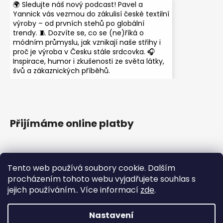
🌍 Sledujte náš nový podcast! Pavel a
Yannick vás vezmou do zákulisí české textilní
výroby – od prvních stehů po globální
trendy. 🧵 Dozvíte se, co se (ne)říká o
módním průmyslu, jak vznikají naše střihy i
proč je výroba v Česku stále srdcovka. 🎧
Inspirace, humor i zkušenosti ze světa látky,
švů a zákaznických příběhů.
Přijímáme online platby
Tento web používá soubory cookie. Dalším
procházením tohoto webu vyjadřujete souhlas s
jejich používáním.. Více informací
zde
.
Instagram
Nastavení