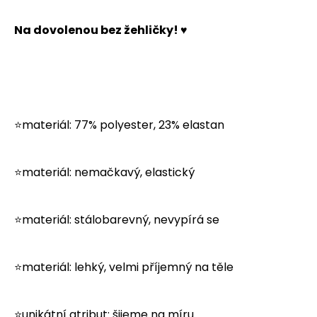
č
u
Na dovolenou bez žehličky! ♥
j
e
m
e
⭐materiál: 77% polyester, 23% elastan
⭐materiál: nemačkavý, elastický
⭐materiál: stálobarevný, nevypírá se
⭐materiál: lehký, velmi příjemný na těle
⭐unikátní atribut: šijeme na míru