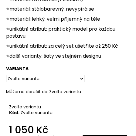
č
u
⭐materiál: stálobarevný, nevypírá se
j
⭐materiál: lehký, velmi příjemný na těle
e
m
⭐unikátní atribut: praktický model pro každou
e
postavu
⭐unikátní atribut: za celý set ušetříte až 250 Kč
⭐další varianty:
šaty
ve stejném designu
VARIANTA
Můžeme doručit do:
Zvolte variantu
Zvolte variantu
Kód:
Zvolte variantu
1 050 Kč