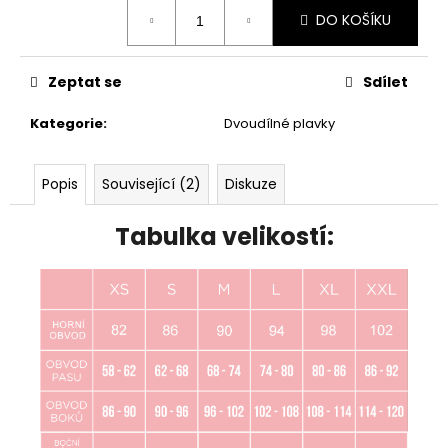
Měrná
DO KOŠÍKU
cena:
Zeptat se
Sdílet
Kategorie
:
Dvoudílné plavky
Popis
Související (2)
Diskuze
Tabulka velikostí: