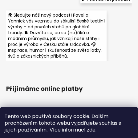
🌍 Sledujte náš nový podcast! Pavel a
Yannick vás vezmou do zákulisí české textilní
výroby – od prvních stehů po globální
trendy. 🧵 Dozvíte se, co se (ne)říká o
módním průmyslu, jak vznikají naše střihy i
proč je výroba v Česku stále srdcovka. 🎧
Inspirace, humor i zkušenosti ze světa látky,
švů a zákaznických příběhů.
Přijímáme online platby
Tento web používá soubory cookie. Dalším
procházením tohoto webu vyjadřujete souhlas s
jejich používáním.. Více informací
zde
.
Instagram