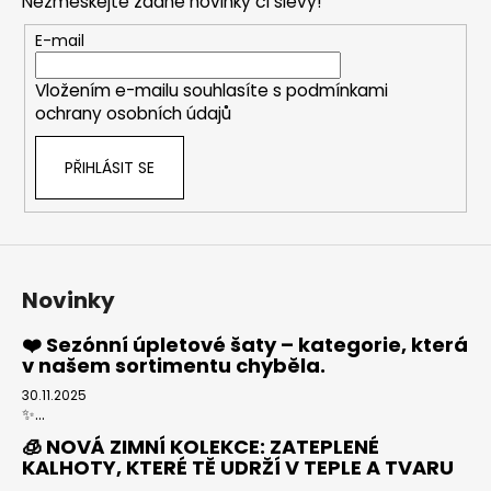
Nezmeškejte žádné novinky či slevy!
a
t
E-mail
í
Vložením e-mailu souhlasíte s
podmínkami
ochrany osobních údajů
PŘIHLÁSIT SE
Novinky
❤️ Sezónní úpletové šaty – kategorie, která
v našem sortimentu chyběla.
30.11.2025
✨...
🧊 NOVÁ ZIMNÍ KOLEKCE: ZATEPLENÉ
KALHOTY, KTERÉ TĚ UDRŽÍ V TEPLE A TVARU