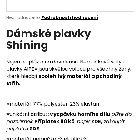
a
j
Průměrné
Neohodnoceno
Podrobnosti hodnocení
í
hodnocení
Dámské plavky
produktu
t
je
?
Shining
0,0
z
5
hvězdiček.
Nejen na pláž a na dovolenou. Nemačkavé šaty i
plavky AIPEX jsou skvělou volbou pro všechny ženy,
HLEDAT
které hledají
spolehlivý materiál a pohodlný
střih
.
D
⭐materiál: 77% polyester, 23% elastan
o
p
⭐
unikátní atribut
: Vycpávku horního dílu
pište do
o
poznámek
. Příplatek 90 kč.
popis
ZDE
,
zakoupit
r
příplatek
ZDE
u
⭐materiál: nemačkavý, elastický